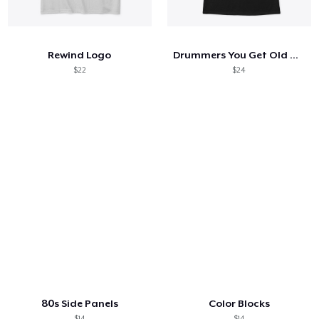
Come funziona
Vendi ovunque
Rewind Logo
Drummers You Get Old When You Stop
Vendi qualsiasi cosa
$22
$24
80s Side Panels
Color Blocks
$14
$14