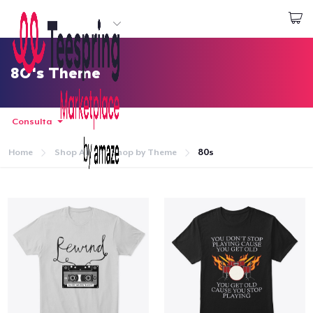
Inizia a Creare
Effettua il Login
80's Theme
Consulta
Home
Shop All
Shop by Theme
80s
Menù
Effettua il Login
Monitora il tuo ordine
Crea e vendi