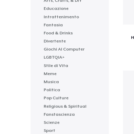
Arts, Crafts, & DIY
Educazione
Intrattenimento
Fantasia
Food & Drinks
H
Divertente
Giochi Al Computer
LGBTQIA+
Stile di Vita
Meme
Musica
Politica
Pop Culture
Religious & Spiritual
Fanstascienza
Scienze
Sport