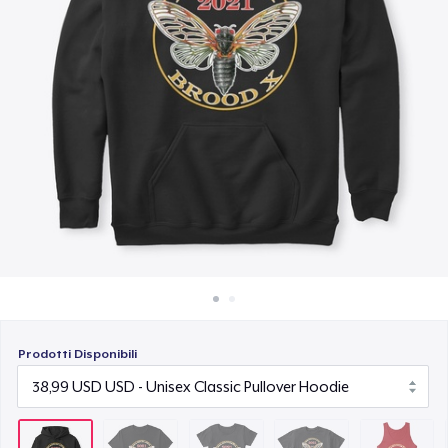
Come funziona
22,99 USD
Vendi ovunque
Kids Premium Tee
Vendi qualsiasi cosa
18,99 USD
Premium Tank Top
22,99 USD
Classic Long Sleeve Tee
25,99 USD
Prodotti Disponibili