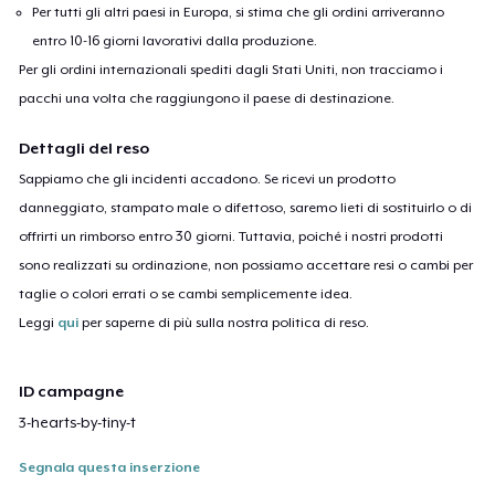
Per tutti gli altri paesi in Europa, si stima che gli ordini arriveranno
entro 10-16 giorni lavorativi dalla produzione.
Per gli ordini internazionali spediti dagli Stati Uniti, non tracciamo i
pacchi una volta che raggiungono il paese di destinazione.
Dettagli del reso
Sappiamo che gli incidenti accadono. Se ricevi un prodotto
danneggiato, stampato male o difettoso, saremo lieti di sostituirlo o di
offrirti un rimborso entro 30 giorni. Tuttavia, poiché i nostri prodotti
sono realizzati su ordinazione, non possiamo accettare resi o cambi per
taglie o colori errati o se cambi semplicemente idea.
Leggi
qui
per saperne di più sulla nostra politica di reso.
ID campagne
3-hearts-by-tiny-t
Segnala questa inserzione