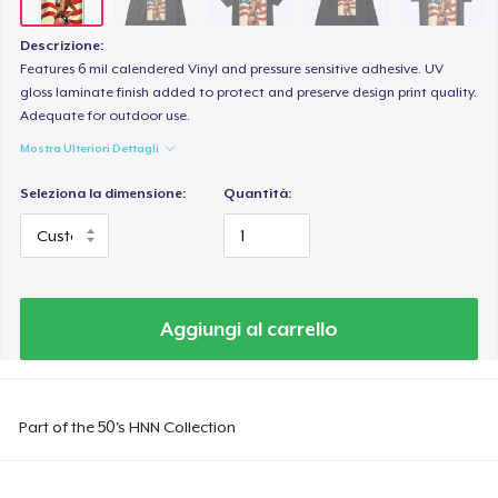
Classic Long Sleeve Tee
30,99 USD
Descrizione:
Features 6 mil calendered Vinyl and pressure sensitive adhesive. UV
Next Level 3600 | Premium Ring-Spun Cotton T-Shirt
gloss laminate finish added to protect and preserve design print quality.
Adequate for outdoor use.
24,99 USD
Mostra Ulteriori Dettagli
Seleziona la dimensione:
Quantità:
Aggiungi al carrello
Part of the 50's HNN Collection