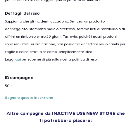
Dettagli del reso
Sappiamo che gli incidenti accadono. Se ricevi un prodotto
danneggiato, stampato male o difettoso, saremo lieti di sostituirlo o di
offrirti un rimborso entro 30 giorni. Tuttavia, poiché i nostri prodotti
sono realizzati su ordinazione, non possiamo accettare resi o cambi per
taglie o colori errati o se cambi semplicemente idea.
Leggi
qui
per saperne di più sulla nostra politica di reso.
ID campagne
50-s-1
Segnala questa inserzione
Altre campagne da
INACTIVE USE NEW STORE
che
ti potrebbero piacere: