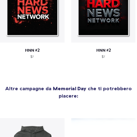
HNN #2
HNN #2
$7
$7
Altre campagne da
Memorial Day
che ti potrebbero
piacere: