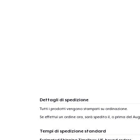
Dettagli di spedizione
Tutti i prodotti vengono stampati su ordinazione.
Se effettui un ordine ora, sarà spedito il, o prima del
Augu
Tempi di spedizione standard
Estimated Shipping Timelines: US-bound orders