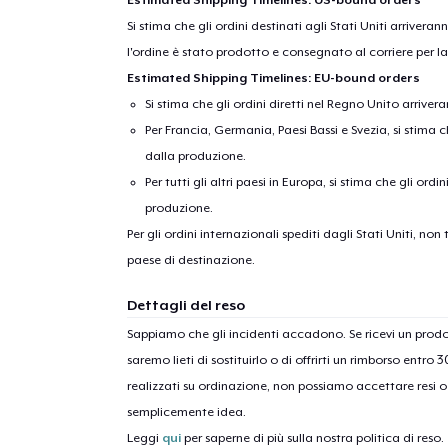
Si stima che gli ordini destinati agli Stati Uniti arrivera
l'ordine è stato prodotto e consegnato al corriere per l
Estimated Shipping Timelines: EU-bound orders
Si stima che gli ordini diretti nel Regno Unito arriver
Per Francia, Germania, Paesi Bassi e Svezia, si stima ch
dalla produzione.
Per tutti gli altri paesi in Europa, si stima che gli ordi
produzione.
Per gli ordini internazionali spediti dagli Stati Uniti, n
paese di destinazione.
Dettagli del reso
Sappiamo che gli incidenti accadono. Se ricevi un pro
saremo lieti di sostituirlo o di offrirti un rimborso entro 
realizzati su ordinazione, non possiamo accettare resi o 
semplicemente idea.
Leggi
qui
per saperne di più sulla nostra politica di reso.