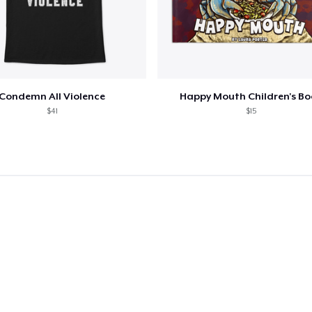
Condemn All Violence
Happy Mouth Children's B
$41
$15