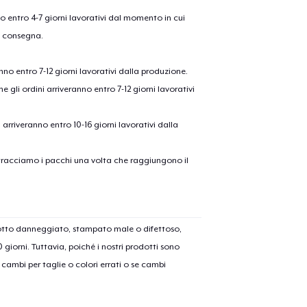
nno entro 4-7 giorni lavorativi dal momento in cui
a consegna.
anno entro 7-12 giorni lavorativi dalla produzione.
e gli ordini arriveranno entro 7-12 giorni lavorativi
ni arriveranno entro 10-16 giorni lavorativi dalla
on tracciamo i pacchi una volta che raggiungono il
dotto danneggiato, stampato male o difettoso,
30 giorni. Tuttavia, poiché i nostri prodotti sono
cambi per taglie o colori errati o se cambi