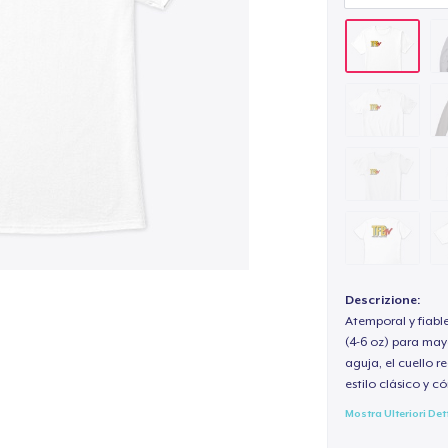
Descrizione:
Atemporal y fiabl
(4-6 oz) para may
aguja, el cuello 
estilo clásico y 
Mostra Ulteriori Det