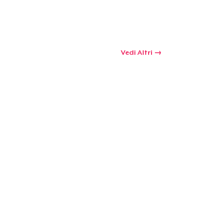
 tuo carrello
Qtà
Vedi Altri
omprare