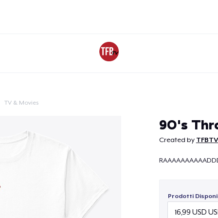
TV & Movies
Continua
90's Thr
Created by
TFBT
RAAAAAAAAAADD
Prodotti Disponib