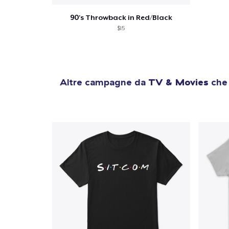
90's Throwback in Red/Black
$15
Altre campagne da
TV & Movies
che 