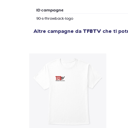
1
artic
ID campagne
90-s-throwback-logo
Altre campagne da
TFBTV
che ti pot