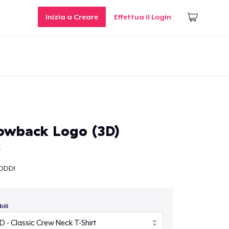
Inizia a Creare
Effettua il Login
owback Logo (3D)
V
DDD!
ili