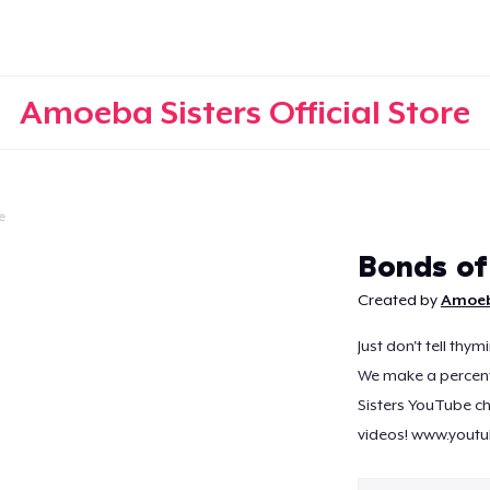
Amoeba Sisters Official Store
e
Continua
Bonds of
Created by
Amoeba
Just don't tell thym
We make a percent
Sisters YouTube ch
videos! www.yout