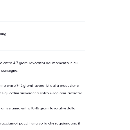
olo aggiunto al
carrello
Vai al
ing...
.
Procedi alla Pagina di
Continua a C
Pagamento
nno entro 4-7 giorni lavorativi dal momento in cui
Die Cut Sticker
a consegna.
anno entro 7-12 giorni lavorativi dalla produzione.
Mug
e gli ordini arriveranno entro 7-12 giorni lavorativi
ni arriveranno entro 10-16 giorni lavorativi dalla
on tracciamo i pacchi una volta che raggiungono il