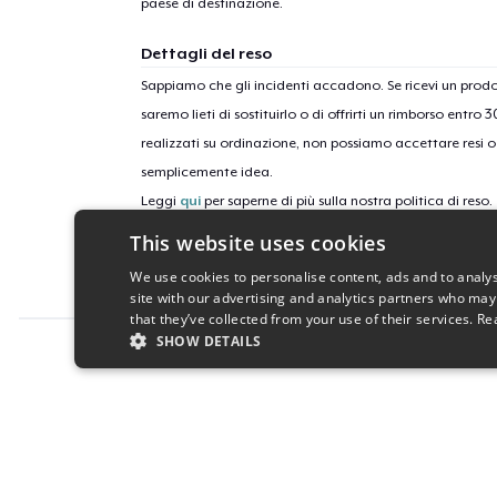
paese di destinazione.
Dettagli del reso
Sappiamo che gli incidenti accadono. Se ricevi un pro
saremo lieti di sostituirlo o di offrirti un rimborso entro 
realizzati su ordinazione, non possiamo accettare resi o 
semplicemente idea.
Leggi
qui
per saperne di più sulla nostra politica di reso.
This website uses cookies
ID campagne
We use cookies to personalise content, ads and to analys
DNA-bonds-of-love
site with our advertising and analytics partners who may
that they’ve collected from your use of their services.
Re
SHOW DETAILS
Report this product
STRICTLY NECESSARY
PERFORMANC
S