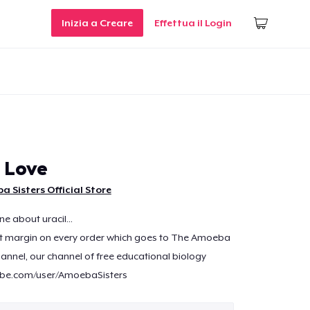
Inizia a Creare
Effettua il Login
 Love
 Sisters Official Store
ine about uracil...
 margin on every order which goes to The Amoeba
annel, our channel of free educational biology
ube.com/user/AmoebaSisters