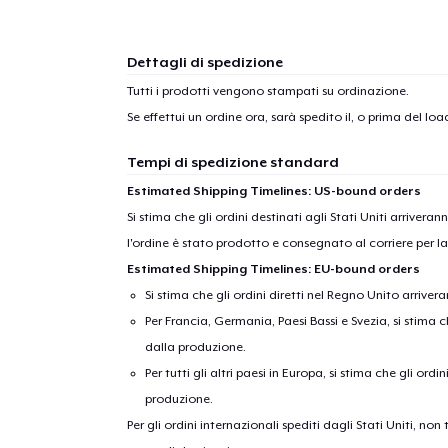
1
artic
Dettagli di spedizione
Tutti i prodotti vengono stampati su ordinazione.
Se effettui un ordine ora, sarà spedito il, o prima del
load
Tempi di spedizione standard
Estimated Shipping Timelines: US-bound orders
Si stima che gli ordini destinati agli Stati Uniti arrivera
l'ordine è stato prodotto e consegnato al corriere per l
Estimated Shipping Timelines: EU-bound orders
Si stima che gli ordini diretti nel Regno Unito arriver
Per Francia, Germania, Paesi Bassi e Svezia, si stima ch
dalla produzione.
Per tutti gli altri paesi in Europa, si stima che gli ordi
produzione.
Per gli ordini internazionali spediti dagli Stati Uniti, n