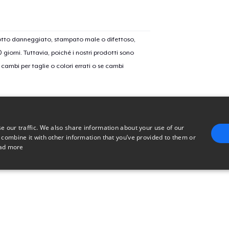
dotto danneggiato, stampato male o difettoso,
30 giorni. Tuttavia, poiché i nostri prodotti sono
cambi per taglie o colori errati o se cambi
e our traffic. We also share information about your use of our
 combine it with other information that you’ve provided to them or
ad more
E
TARGETING
FUNCTIONALITY
UNCLASSIFIED
trictly necessary
Performance
Targeting
Functionality
Unclassified