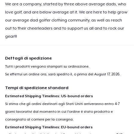
We are a company, started by three above average dads, who
Premium V-Neck Tee
23,99 USD
love golf, and are below average at it. We are here to help grow
our average dad golfer clothing community, as well as reach
Premium V-Neck Tee
out to their cheerleaders and to support us all and to rock our
24,54 USD
gear!!!
Women's Premium V-Neck Tee
23,99 USD
Dettagli di spedizione
Tutti i prodotti vengono stampati su ordinazione.
Premium Long Sleeve Tee
Se effettui un ordine ora, sarà spedito il, o prima del
August 17, 2026
.
26,99 USD
Tempi di spedizione standard
Women's Comfort Tee
Estimated Shipping Timelines: US-bound orders
22,99 USD
Si stima che gli ordini destinati agli Stati Uniti arriveranno entro 4-7
giorni lavorativi dal momento in cui l'ordine è stato prodotto e
Classic Tank Top
consegnato al corriere per la consegna.
21,99 USD
Estimated Shipping Timelines: EU-bound orders