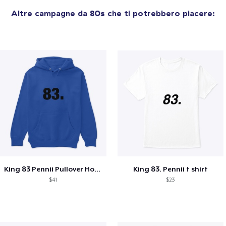
Altre campagne da
80s
che ti potrebbero piacere:
King 83 Pennii Pullover Hoodie
King 83. Pennii t shirt
$41
$23