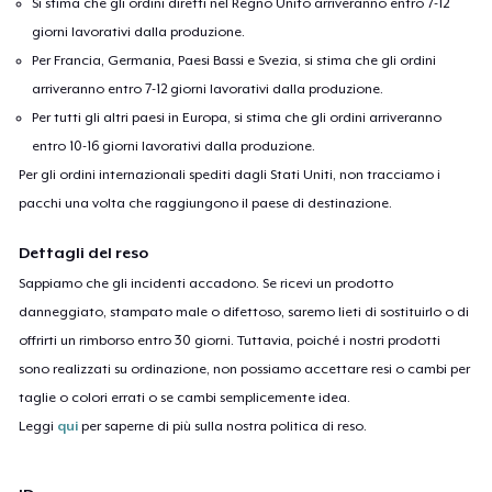
Si stima che gli ordini diretti nel Regno Unito arriveranno entro 7-12
Women's Flowy Tank Top
giorni lavorativi dalla produzione.
26,99 USD
Per Francia, Germania, Paesi Bassi e Svezia, si stima che gli ordini
arriveranno entro 7-12 giorni lavorativi dalla produzione.
Premium Tank Top
Per tutti gli altri paesi in Europa, si stima che gli ordini arriveranno
22,99 USD
entro 10-16 giorni lavorativi dalla produzione.
Per gli ordini internazionali spediti dagli Stati Uniti, non tracciamo i
Women's Boyfriend Tee
pacchi una volta che raggiungono il paese di destinazione.
23,99 USD
Dettagli del reso
Essential Tee
Sappiamo che gli incidenti accadono. Se ricevi un prodotto
26,99 USD
danneggiato, stampato male o difettoso, saremo lieti di sostituirlo o di
offrirti un rimborso entro 30 giorni. Tuttavia, poiché i nostri prodotti
Classic Long Sleeve Tee
sono realizzati su ordinazione, non possiamo accettare resi o cambi per
25,99 USD
taglie o colori errati o se cambi semplicemente idea.
Leggi
qui
per saperne di più sulla nostra politica di reso.
Next Level 3600 | Premium Ring-Spun Cotton T-Shirt
23,99 USD