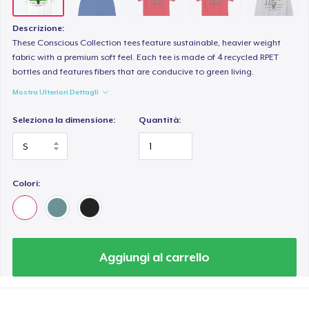
Unisex Premium Pullover Hoodie
44,99 USD
Descrizione:
These Conscious Collection tees feature sustainable, heavier weight
Triblend Tee
fabric with a premium soft feel. Each tee is made of 4 recycled RPET
bottles and features fibers that are conducive to green living.
25,99 USD
Mostra Ulteriori Dettagli
Comfort Tee
Seleziona la dimensione:
Quantità:
22,99 USD
Women's Maple Tee
26,99 USD
Colori:
Unisex Classic Crewneck Sweatshirt
33,99 USD
Aggiungi al carrello
Women's Classic Tee
21,99 USD