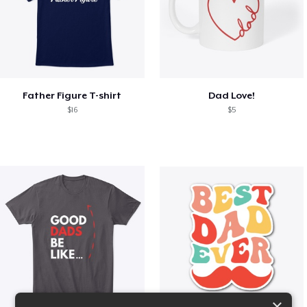
Father Figure T-shirt
Dad Love!
$16
$5
×