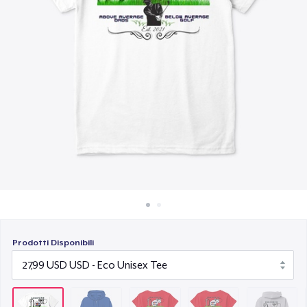
Come funziona
15,99 USD
Vendi ovunque
Toddler Classic Tee
Vendi qualsiasi cosa
23,44 USD
Unisex Classic Pullover Hoodie
38,99 USD
Classic Crew Neck T-Shirt
21,99 USD
AS Colour Stencil Hoodie
49,99 USD
Prodotti Disponibili
Men's Base Long Sleeve Tee
29,99 USD