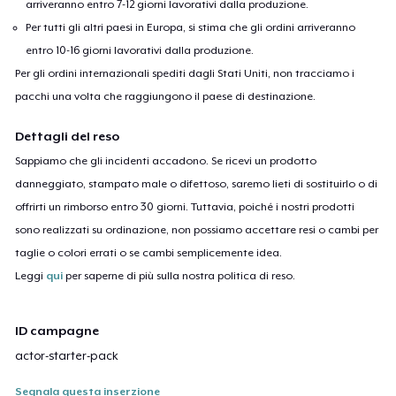
arriveranno entro 7-12 giorni lavorativi dalla produzione.
Per tutti gli altri paesi in Europa, si stima che gli ordini arriveranno
entro 10-16 giorni lavorativi dalla produzione.
Per gli ordini internazionali spediti dagli Stati Uniti, non tracciamo i
pacchi una volta che raggiungono il paese di destinazione.
Dettagli del reso
Sappiamo che gli incidenti accadono. Se ricevi un prodotto
danneggiato, stampato male o difettoso, saremo lieti di sostituirlo o di
offrirti un rimborso entro 30 giorni. Tuttavia, poiché i nostri prodotti
sono realizzati su ordinazione, non possiamo accettare resi o cambi per
taglie o colori errati o se cambi semplicemente idea.
Leggi
qui
per saperne di più sulla nostra politica di reso.
ID campagne
actor-starter-pack
Segnala questa inserzione