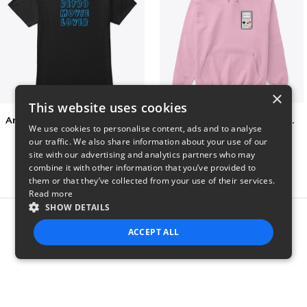
×
This website uses cookies
Amazing Retro Classic T-Shirt
Persian Cat watching Cats TV
We use cookies to personalise content, ads and to analyse
$25
$7
our traffic. We also share information about your use of our
site with our advertising and analytics partners who may
combine it with other information that you’ve provided to
them or that they’ve collected from your use of their services.
Read more
SHOW DETAILS
Report this product
ACCEPT ALL
STRICTLY NECESSARY
PERFORMANCE
TARGETING
FUNCTIONALITY