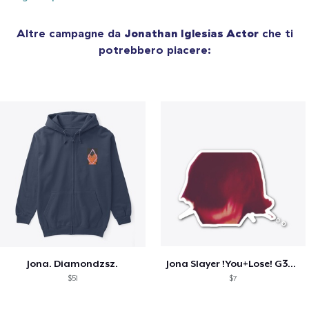
Altre campagne da
Jonathan Iglesias Actor
che ti
potrebbero piacere:
Jona. Diamondzsz.
Jona Slayer !You+Lose! G3AR
$51
$7