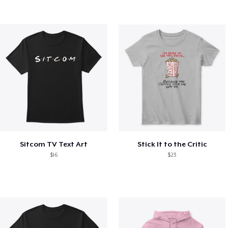
Sitcom TV Text Art
Stick It to the Critic
$16
$23