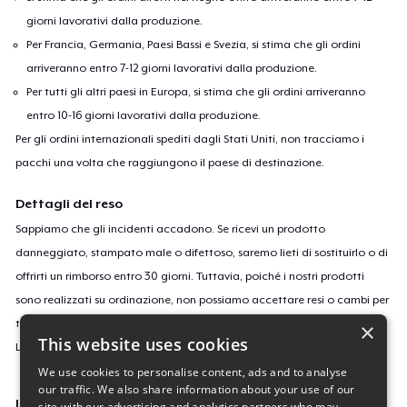
giorni lavorativi dalla produzione.
Per Francia, Germania, Paesi Bassi e Svezia, si stima che gli ordini
arriveranno entro 7-12 giorni lavorativi dalla produzione.
Per tutti gli altri paesi in Europa, si stima che gli ordini arriveranno
entro 10-16 giorni lavorativi dalla produzione.
Per gli ordini internazionali spediti dagli Stati Uniti, non tracciamo i
pacchi una volta che raggiungono il paese di destinazione.
Dettagli del reso
Sappiamo che gli incidenti accadono. Se ricevi un prodotto
danneggiato, stampato male o difettoso, saremo lieti di sostituirlo o di
offrirti un rimborso entro 30 giorni. Tuttavia, poiché i nostri prodotti
sono realizzati su ordinazione, non possiamo accettare resi o cambi per
taglie o colori errati o se cambi semplicemente idea.
×
This website uses cookies
Leggi
qui
per saperne di più sulla nostra politica di reso.
We use cookies to personalise content, ads and to analyse
our traffic. We also share information about your use of our
ID campagne
site with our advertising and analytics partners who may