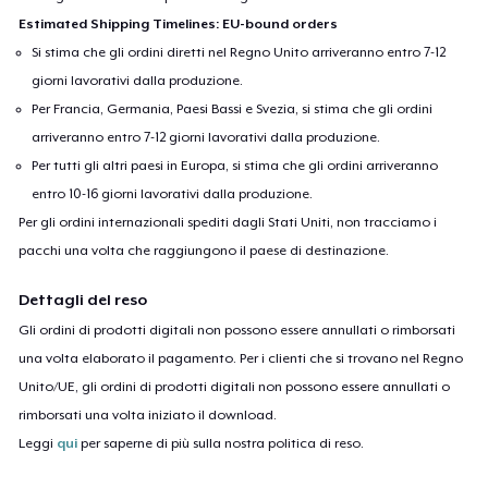
Estimated Shipping Timelines: EU-bound orders
But still I freeze between the lines.
Si stima che gli ordini diretti nel Regno Unito arriveranno entro 7-12
Afraid my heart’s too strange, too wide,
giorni lavorativi dalla produzione.
So I keep the best of me inside.
Per Francia, Germania, Paesi Bassi e Svezia, si stima che gli ordini
arriveranno entro 7-12 giorni lavorativi dalla produzione.
Per tutti gli altri paesi in Europa, si stima che gli ordini arriveranno
entro 10-16 giorni lavorativi dalla produzione.
Per gli ordini internazionali spediti dagli Stati Uniti, non tracciamo i
pacchi una volta che raggiungono il paese di destinazione.
Dettagli del reso
Gli ordini di prodotti digitali non possono essere annullati o rimborsati
una volta elaborato il pagamento. Per i clienti che si trovano nel Regno
Unito/UE, gli ordini di prodotti digitali non possono essere annullati o
rimborsati una volta iniziato il download.
Leggi
qui
per saperne di più sulla nostra politica di reso.