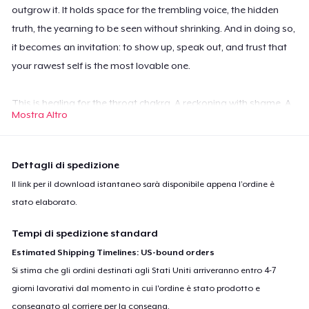
outgrow it. It holds space for the trembling voice, the hidden
truth, the yearning to be seen without shrinking. And in doing so,
it becomes an invitation: to show up, speak out, and trust that
your rawest self is the most lovable one.
This is healing for the throat chakra. A reckoning with shame. A
Mostra Altro
call to courage.
Your voice matters—even if it shakes.
Dettagli di spedizione
Speak it anyway. You’re ready now.
Il link per il download istantaneo sarà disponibile appena l’ordine è
stato elaborato.
I write the words but don’t hit send,
Hold my truth like a note I bend.
Tempi di spedizione standard
What if I speak and they walk away?
Estimated Shipping Timelines: US-bound orders
So I smile instead, let silence stay.
Si stima che gli ordini destinati agli Stati Uniti arriveranno entro 4-7
giorni lavorativi dal momento in cui l'ordine è stato prodotto e
consegnato al corriere per la consegna.
I’ve rehearsed my soul a thousand times,