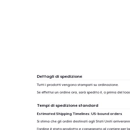
Dettagli di spedizione
Tutti i prodotti vengono stampati su ordinazione.
Se effettui un ordine ora, sarà spedito il, o prima del
load
1
artic
Tempi di spedizione standard
Estimated Shipping Timelines: US-bound orders
Si stima che gli ordini destinati agli Stati Uniti arrivera
l'ordine è stato prodotto e consegnato al corriere per l