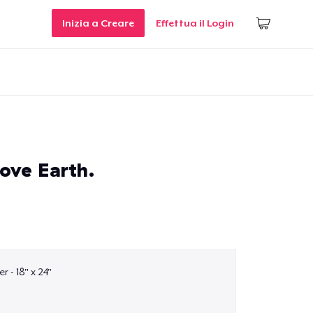
Inizia a Creare
Effettua il Login
ove Earth.
.
r - 18" x 24"