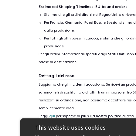
Estimated Shipping Timelines: EU-bound orders
Si stima che gli ordini diretti nel Regno Unito arriver
Per Francia, Germania, Paesi Bassi e Svezia, si stima ch
dalla produzione.
Per tutti gli altri paesi in Europa, si stima che gli ordi
produzione.
Per gli ordini internazionali spediti dagli Stati Uniti, n
paese di destinazione.
Dettagli del reso
Sappiamo che gli incidenti accadono. Se ricevi un pro
saremo lieti di sostituirlo o di offrirti un rimborso entro 
realizzati su ordinazione, non possiamo accettare resi o 
semplicemente idea.
Leggi
qui
per saperne di più sulla nostra politica di reso.
This website uses cookies
ID campagne