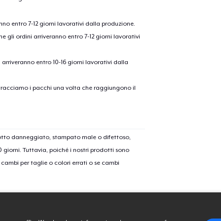
Procedi alla Pagina di
anno entro 7-12 giorni lavorativi dalla produzione.
Continua a C
Pagamento
e gli ordini arriveranno entro 7-12 giorni lavorativi
ni arriveranno entro 10-16 giorni lavorativi dalla
on tracciamo i pacchi una volta che raggiungono il
dotto danneggiato, stampato male o difettoso,
30 giorni. Tuttavia, poiché i nostri prodotti sono
cambi per taglie o colori errati o se cambi