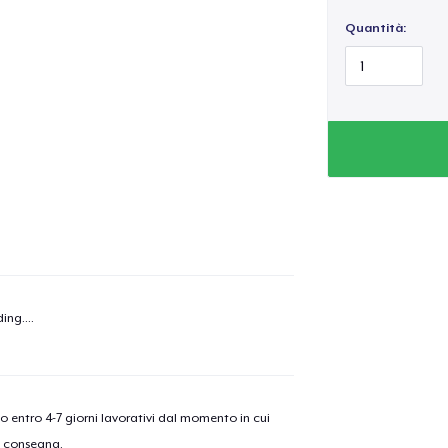
Quantità:
ing...
.
olo aggiunto al
carrello
Vai al
nno entro 4-7 giorni lavorativi dal momento in cui
a consegna.