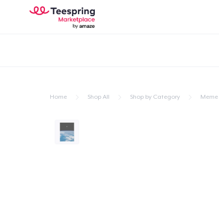
Home
Shop All
Shop by Category
Meme