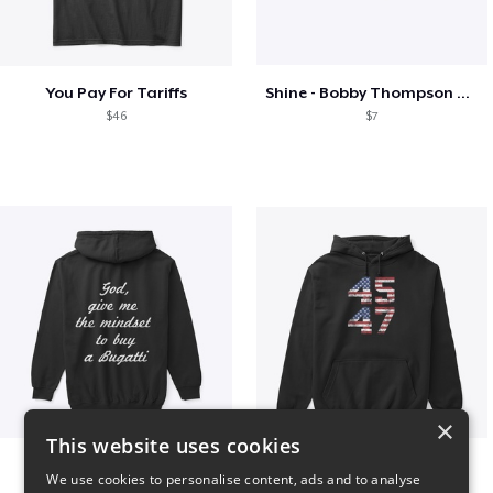
You Pay For Tariffs
Shine - Bobby Thompson Band Merch
$46
$7
×
This website uses cookies
B
Vintage 45-47 Design
We use cookies to personalise content, ads and to analyse
$51
$40