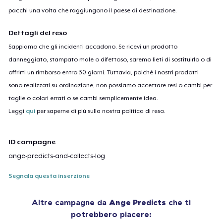
pacchi una volta che raggiungono il paese di destinazione.
Dettagli del reso
Sappiamo che gli incidenti accadono. Se ricevi un prodotto
danneggiato, stampato male o difettoso, saremo lieti di sostituirlo o di
offrirti un rimborso entro 30 giorni. Tuttavia, poiché i nostri prodotti
sono realizzati su ordinazione, non possiamo accettare resi o cambi per
taglie o colori errati o se cambi semplicemente idea.
Leggi
qui
per saperne di più sulla nostra politica di reso.
ID campagne
ange-predicts-and-collects-log
Segnala questa inserzione
Altre campagne da
Ange Predicts
che ti
potrebbero piacere: