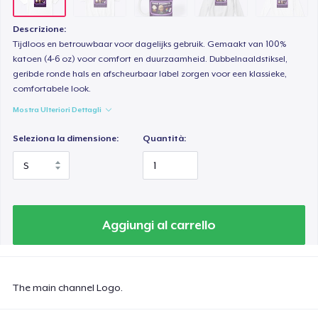
Descrizione:
Tijdloos en betrouwbaar voor dagelijks gebruik. Gemaakt van 100%
katoen (4-6 oz) voor comfort en duurzaamheid. Dubbelnaaldstiksel,
geribde ronde hals en afscheurbaar label zorgen voor een klassieke,
comfortabele look.
Mostra Ulteriori Dettagli
Seleziona la dimensione:
Quantità:
Aggiungi al carrello
The main channel Logo.