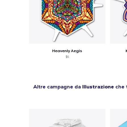
1
artic
Heavenly Aegis
$6
Altre campagne da
Illustrazione
che t