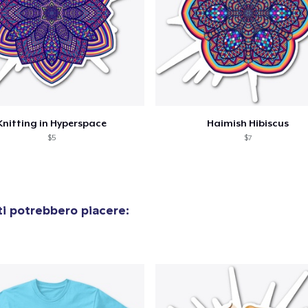
olo aggiunto al
carrello
Vai al
Knitting in Hyperspace
Haimish Hibiscus
$5
$7
Procedi alla Pagina di
Continua a C
Pagamento
i potrebbero piacere:
Die Cut Sticker
6,99 USD
Unisex Classic Pullover Hoodie
40,99 USD