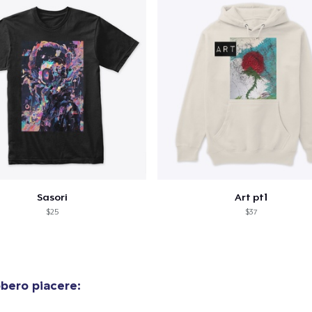
Sasori
Art pt1
$25
$37
bero piacere: