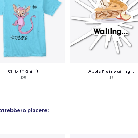
Unisex Premium Pullover Hoodie
40,99 USD
Women's Classic Tee
23,99 USD
Chibi (T-Shirt)
Apple Pie is waiting...
$25
$6
otrebbero piacere: