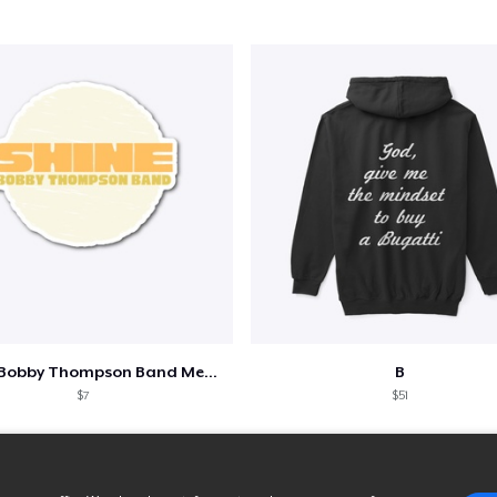
Shine - Bobby Thompson Band Merch
B
$7
$51