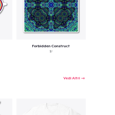
 tuo carrello
Forbidden Construct
Qtà
$7
omprare
Vedi Altri