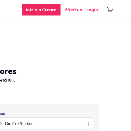
Inizia a Creare
Effettua il Login
ores
r6510...
ili