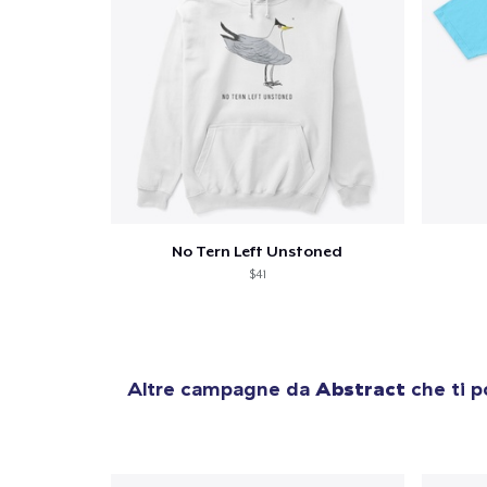
No Tern Left Unstoned
$41
Altre campagne da
Abstract
che ti p