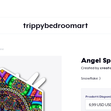
trippybedroomart
one
Continua
Angel Sp
Created by
creato
Snowflake :)
Prodotti Disponib