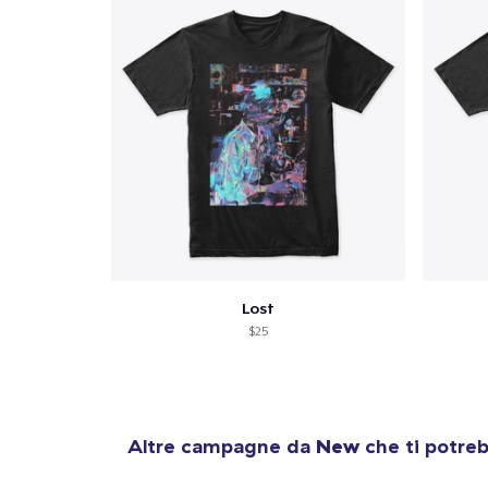
Lost
$25
Altre campagne da
New
che ti potreb