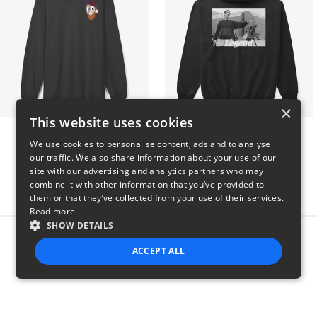
×
This website uses cookies
Highwater Logo L10 3
Legend Back Print
We use cookies to personalise content, ads and to analyse
$36
$33
our traffic. We also share information about your use of our
site with our advertising and analytics partners who may
combine it with other information that you’ve provided to
them or that they’ve collected from your use of their services.
Read more
SHOW DETAILS
Report this product
ACCEPT ALL
STRICTLY NECESSARY
PERFORMANCE