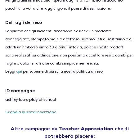
Per gli ordini internazionali spediti dagli Stati Uniti, non tracciamo i
pacchi una volta che raggiungono il paese di destinazione.
Dettagli del reso
Sappiamo che gli incidenti accadono. Se ricevi un prodotto
danneggiato, stampato male o difettoso, saremo lieti di sostituirlo o di
offrirti un rimborso entro 30 giorni. Tuttavia, poiché i nostri prodotti
sono realizzati su ordinazione, non possiamo accettare resi o cambi per
taglie o colori errati o se cambi semplicemente idea.
Leggi
qui
per saperne di più sulla nostra politica di reso.
ID campagne
ashley-lou-s-playful-school
Segnala questa inserzione
Altre campagne da
Teacher Appreciation
che ti
potrebbero piacere: