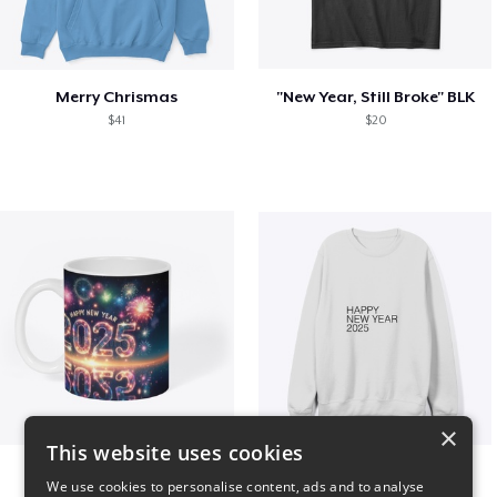
Merry Chrismas
"New Year, Still Broke" BLK
$41
$20
×
This website uses cookies
Fresh Start Mugs
HAPPY NEW YEAR 2025
We use cookies to personalise content, ads and to analyse
$16
$41