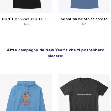
DON´T MESS WITH OLD PEOPLE
Adoption Is Both celebrate
$48
$22
Altre campagne da
New Year's
che ti potrebbero
piacere: