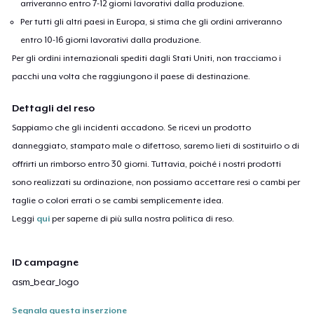
arriveranno entro 7-12 giorni lavorativi dalla produzione.
Per tutti gli altri paesi in Europa, si stima che gli ordini arriveranno
entro 10-16 giorni lavorativi dalla produzione.
Per gli ordini internazionali spediti dagli Stati Uniti, non tracciamo i
pacchi una volta che raggiungono il paese di destinazione.
Dettagli del reso
Sappiamo che gli incidenti accadono. Se ricevi un prodotto
danneggiato, stampato male o difettoso, saremo lieti di sostituirlo o di
offrirti un rimborso entro 30 giorni. Tuttavia, poiché i nostri prodotti
sono realizzati su ordinazione, non possiamo accettare resi o cambi per
taglie o colori errati o se cambi semplicemente idea.
Leggi
qui
per saperne di più sulla nostra politica di reso.
ID campagne
asm_bear_logo
Segnala questa inserzione