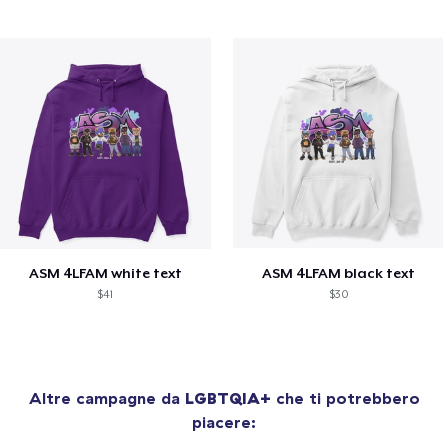
ASM 4LFAM white text
ASM 4LFAM black text
$41
$30
Altre campagne da
LGBTQIA+
che ti potrebbero
piacere: