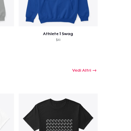
 tuo carrello
Athlete 1 Swag
$41
Qtà
Vedi Altri
omprare