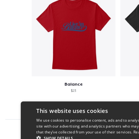
Balance
$23
This website uses cookies
We use cookies to personalise content, ads and to analys
site with our advertising and analytics partners who may
Report this product
that they’ve collected from your use of their services.
Re
SHOW DETAILS