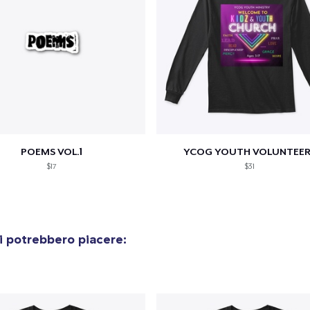
POEMS VOL.1
YCOG YOUTH VOLUNTEER
$17
$31
i potrebbero piacere: