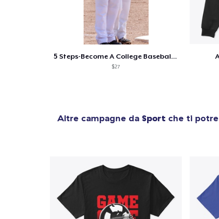
1
artic
5 Steps-Become A College Baseball Player
A
$27
Altre campagne da
Sport
che ti potre