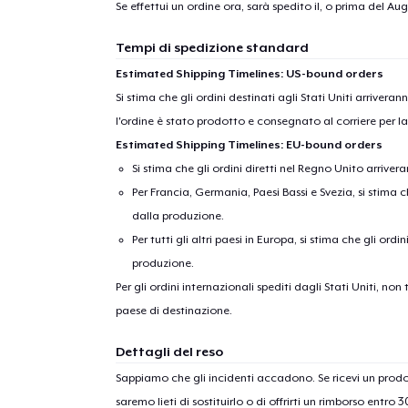
Se effettui un ordine ora, sarà spedito il, o prima del
Augu
Tempi di spedizione standard
Estimated Shipping Timelines: US-bound orders
Si stima che gli ordini destinati agli Stati Uniti arrivera
l'ordine è stato prodotto e consegnato al corriere per l
Estimated Shipping Timelines: EU-bound orders
Si stima che gli ordini diretti nel Regno Unito arriver
Per Francia, Germania, Paesi Bassi e Svezia, si stima ch
dalla produzione.
Per tutti gli altri paesi in Europa, si stima che gli ordi
produzione.
Per gli ordini internazionali spediti dagli Stati Uniti, n
paese di destinazione.
Dettagli del reso
Sappiamo che gli incidenti accadono. Se ricevi un pro
saremo lieti di sostituirlo o di offrirti un rimborso entro 