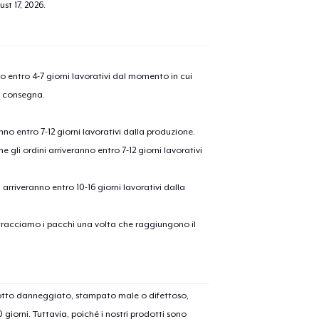
st 17, 2026
.
nno entro 4-7 giorni lavorativi dal momento in cui
a consegna.
anno entro 7-12 giorni lavorativi dalla produzione.
e gli ordini arriveranno entro 7-12 giorni lavorativi
ni arriveranno entro 10-16 giorni lavorativi dalla
on tracciamo i pacchi una volta che raggiungono il
dotto danneggiato, stampato male o difettoso,
30 giorni. Tuttavia, poiché i nostri prodotti sono