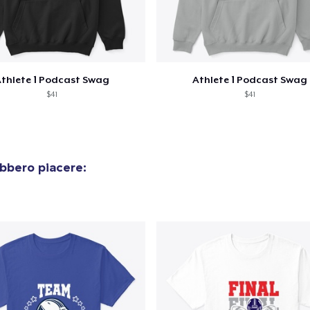
olo aggiunto al
carrello
Vai al
thlete 1 Podcast Swag
Athlete 1 Podcast Swag
$41
$41
Procedi alla Pagina di
bbero piacere:
Continua a C
Pagamento