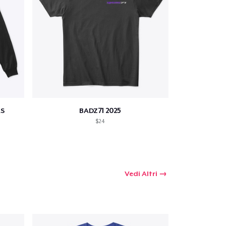
S
BADZ71 2025
$24
Vedi Altri