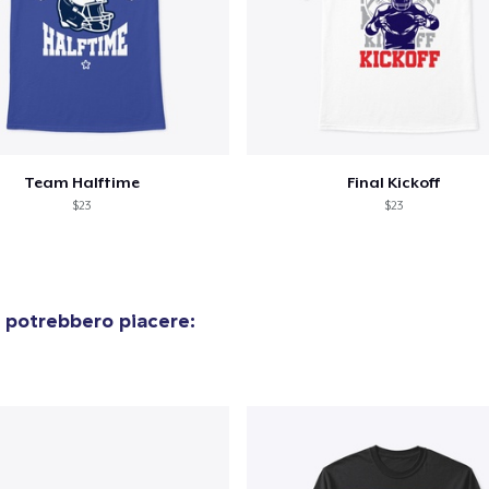
Team Halftime
Final Kickoff
$23
$23
 potrebbero piacere: