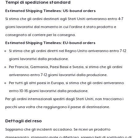
Tempi di spedizione standard
Estimated Shipping Timelines: US-bound orders
Si stima che gli ordini destinati agli Stati Uniti arriveranno entro 4-7
giorni lavorativi dal momento in cui l'ordine è stato prodotto e
consegnato al corriere per la consegna.
Estimated Shipping Timelines: EU-bound orders
Si stima che gli ordini diretti nel Regno Unito arriveranno entro 7-12
giorni lavorativi dalla produzione.
Per Francia, Germania, Paesi Bassi e Svezia, si stima che gli ordini
arriveranno entro 7-12 giorni lavorativi dalla produzione.
Per tutti gli altri paesi in Europa, si stima che gli ordini arriveranno
entro 10-16 giorni lavorativi dalla produzione.
Per gli ordini internazionali spediti dagli Stati Uniti, non tracciamo i
pacchi una volta che raggiungono il paese di destinazione.
Dettagli del reso
Sappiamo che gli incidenti accadono. Se ricevi un prodotto
danneggiato, stampato male o difettoso, saremo lieti di sostituirlo o di