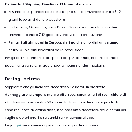
Estimated Shipping Timelines: EU-bound orders
Si stima che gli ordini diretti nel Regno Unito arriveranno entro 7-12
giorni lavorativi dalla produzione.
Per Francia, Germania, Paesi Bassi e Svezia, si stima che gli ordini
arriveranno entro 7-12 giorni lavorativi dalla produzione.
Per tutti gli altri paesi in Europa, si stima che gli ordini arriveranno
entro 10-16 giorni lavorativi dalla produzione.
Per gli ordini internazionali spediti dagli Stati Uniti, non tracciamo i
pacchi una volta che raggiungono il paese di destinazione.
Dettagli del reso
Sappiamo che gli incidenti accadono. Se ricevi un prodotto
danneggiato, stampato male o difettoso, saremo lieti di sostituirlo o di
offrirti un rimborso entro 30 giorni. Tuttavia, poiché i nostri prodotti
sono realizzati su ordinazione, non possiamo accettare resi o cambi per
taglie o colori errati o se cambi semplicemente idea.
Leggi
qui
per saperne di più sulla nostra politica di reso.