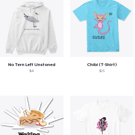
No Tern Left Unstoned
Chibi (T-Shirt)
$41
$25