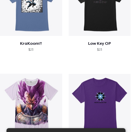
KraKoom!!
Low Key OP
$23
$23