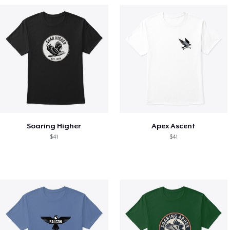
Soaring Higher
Apex Ascent
$41
$41