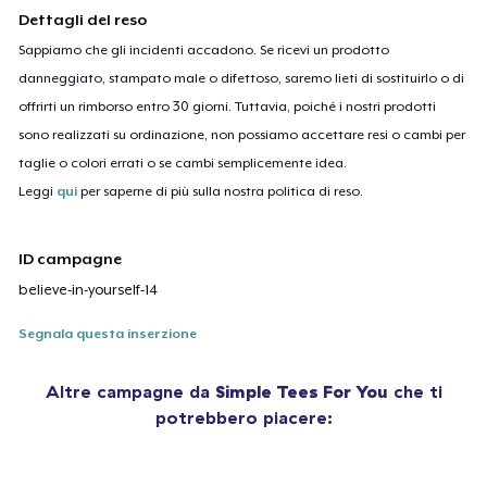
Dettagli del reso
Sappiamo che gli incidenti accadono. Se ricevi un prodotto
danneggiato, stampato male o difettoso, saremo lieti di sostituirlo o di
offrirti un rimborso entro 30 giorni. Tuttavia, poiché i nostri prodotti
sono realizzati su ordinazione, non possiamo accettare resi o cambi per
taglie o colori errati o se cambi semplicemente idea.
Leggi
qui
per saperne di più sulla nostra politica di reso.
ID campagne
believe-in-yourself-14
Segnala questa inserzione
Altre campagne da
Simple Tees For You
che ti
potrebbero piacere: