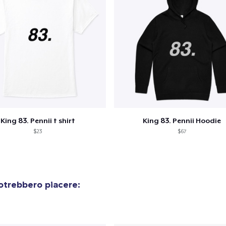
King 83. Pennii t shirt
King 83. Pennii Hoodie
$23
$67
otrebbero piacere: