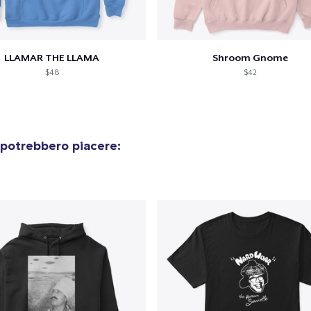
LLAMAR THE LLAMA
Shroom Gnome
$48
$42
 potrebbero piacere:
olo aggiunto al
carrello
Vai al