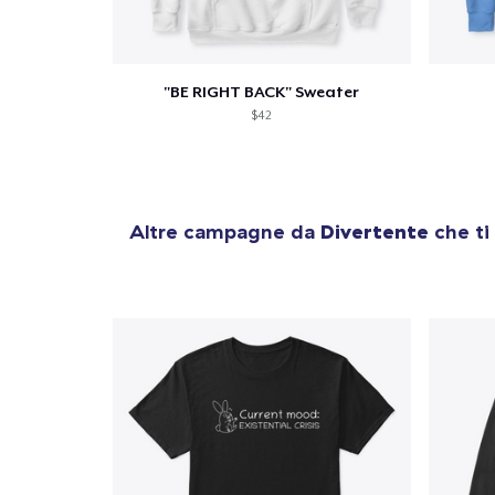
"BE RIGHT BACK" Sweater
$42
Altre campagne da
Divertente
che ti
1
artic