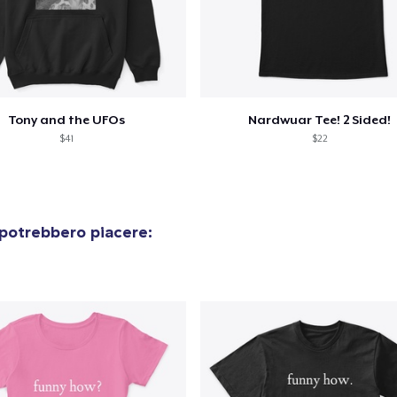
Procedi alla Pagina di
Continua a C
Pagamento
Tony and the UFOs
Nardwuar Tee! 2 Sided!
$41
$22
 potrebbero piacere: