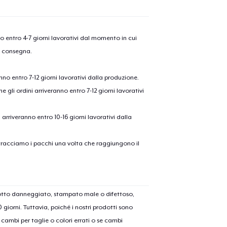
nno entro 4-7 giorni lavorativi dal momento in cui
a consegna.
anno entro 7-12 giorni lavorativi dalla produzione.
e gli ordini arriveranno entro 7-12 giorni lavorativi
ni arriveranno entro 10-16 giorni lavorativi dalla
on tracciamo i pacchi una volta che raggiungono il
dotto danneggiato, stampato male o difettoso,
30 giorni. Tuttavia, poiché i nostri prodotti sono
cambi per taglie o colori errati o se cambi