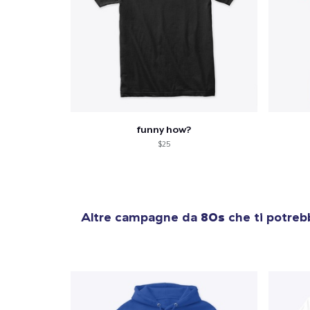
funny how?
$25
Altre campagne da
80s
che ti potreb