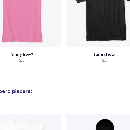
funny how?
funny how.
$25
$25
bero piacere: