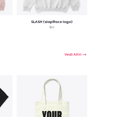
SLASH (slap1face logo)
$42
Vedi Altri
 tuo carrello
Qtà