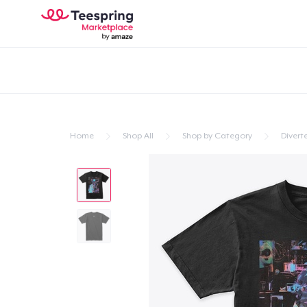
Home
Shop All
Shop by Category
Divert