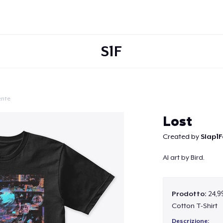
S1F
ente
Continua
Lost
Created by
Slap1
AI art by Bird.
Prodotto:
24,9
Cotton T-Shirt
Descrizione: