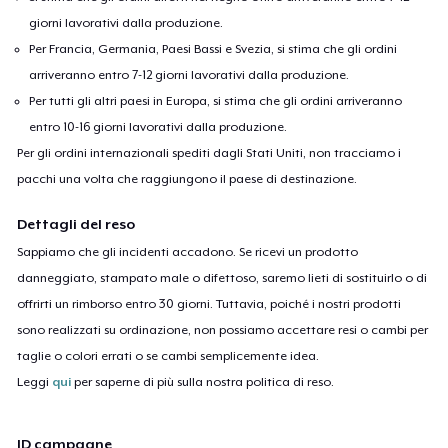
giorni lavorativi dalla produzione.
Per Francia, Germania, Paesi Bassi e Svezia, si stima che gli ordini
arriveranno entro 7-12 giorni lavorativi dalla produzione.
Per tutti gli altri paesi in Europa, si stima che gli ordini arriveranno
entro 10-16 giorni lavorativi dalla produzione.
Per gli ordini internazionali spediti dagli Stati Uniti, non tracciamo i
pacchi una volta che raggiungono il paese di destinazione.
Dettagli del reso
Sappiamo che gli incidenti accadono. Se ricevi un prodotto
danneggiato, stampato male o difettoso, saremo lieti di sostituirlo o di
offrirti un rimborso entro 30 giorni. Tuttavia, poiché i nostri prodotti
sono realizzati su ordinazione, non possiamo accettare resi o cambi per
taglie o colori errati o se cambi semplicemente idea.
Leggi
qui
per saperne di più sulla nostra politica di reso.
ID campagne