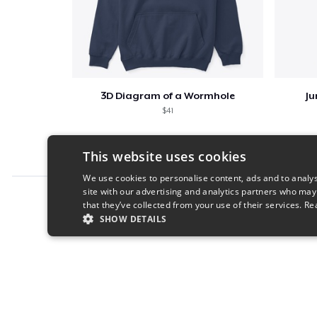
3D Diagram of a Wormhole
Ju
$41
This website uses cookies
We use cookies to personalise content, ads and to analys
site with our advertising and analytics partners who may
Report this product
that they’ve collected from your use of their services.
Re
SHOW DETAILS
STRICTLY NECESSARY
PERFORMANC
S