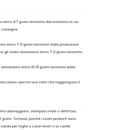
nno entro 4-7 giorni lavorativi dal momento in cui
a consegna.
anno entro 7-12 giorni lavorativi dalla produzione.
e gli ordini arriveranno entro 7-12 giorni lavorativi
ni arriveranno entro 10-16 giorni lavorativi dalla
on tracciamo i pacchi una volta che raggiungono il
dotto danneggiato, stampato male o difettoso,
30 giorni. Tuttavia, poiché i nostri prodotti sono
cambi per taglie o colori errati o se cambi