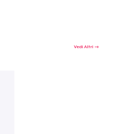
 tuo carrello
Qtà
Vedi Altri
omprare