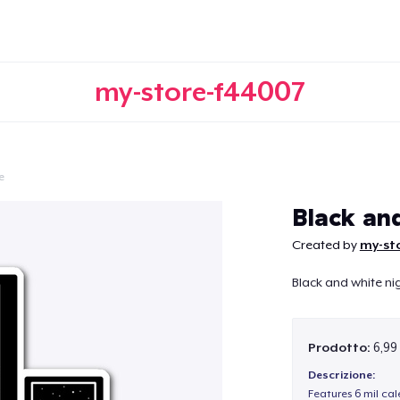
my-store-f44007
e
Continua
Black and
Created by
my-st
Black and white ni
Prodotto:
6,99
Descrizione:
Features 6 mil cal