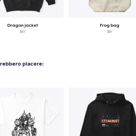
Dragon jacket
Frog bag
$47
$31
rebbero piacere: