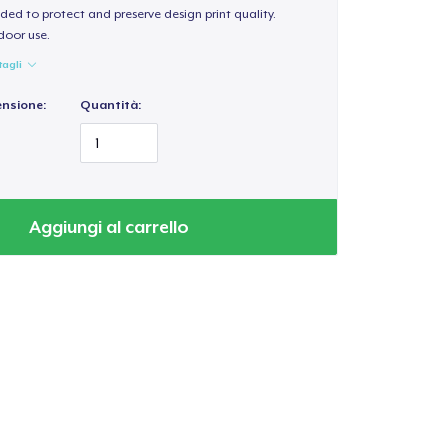
ded to protect and preserve design print quality.
door use.
tagli
ensione:
Quantità:
Aggiungi al carrello