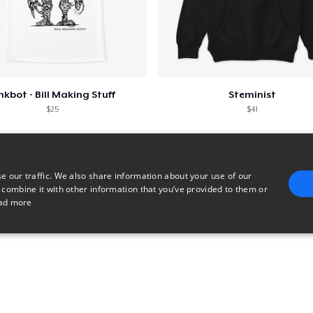
nkbot - Bill Making Stuff
Steminist
$25
$41
e our traffic. We also share information about your use of our
 combine it with other information that you’ve provided to them or
ad more
E
TARGETING
FUNCTIONALITY
UNCLASSIFIED
trictly necessary
Performance
Targeting
Functionality
Unclassified