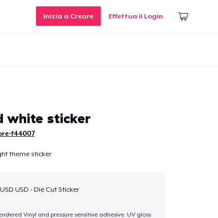
Inizia a Creare
Effettua il Login
 white sticker
ore-f44007
ght theme sticker
 USD USD - Die Cut Sticker
endered Vinyl and pressure sensitive adhesive. UV gloss