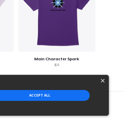
Main Character Spark
$23
×
ACCEPT ALL