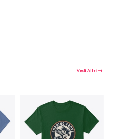
 tuo carrello
Qtà
omprare
Vedi Altri