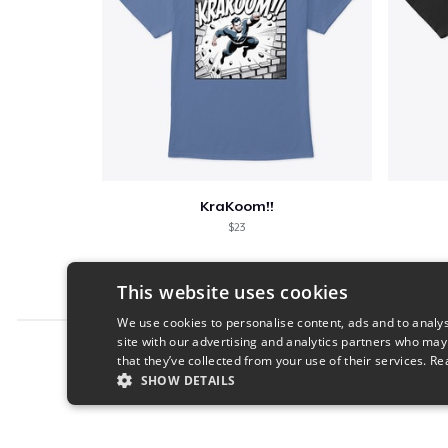
KraKoom!!
$23
This website uses cookies
We use cookies to personalise content, ads and to analys
site with our advertising and analytics partners who may
Report this product
that they’ve collected from your use of their services.
Re
SHOW DETAILS
STRICTLY NECESSARY
PERFORMANC