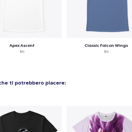
Apex Ascent
Classic Falcon Wings
$41
$41
he ti potrebbero piacere: