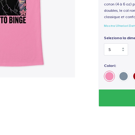
coton (4 à 6 oz) p
doubles, le col ro
classique et confo
Mostra Ulteriori Det
Seleziona la dim
Colori: