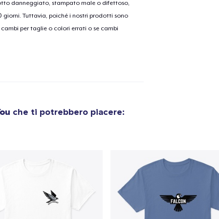
dotto danneggiato, stampato male o difettoso,
30 giorni. Tuttavia, poiché i nostri prodotti sono
cambi per taglie o colori errati o se cambi
olo aggiunto al
carrello
Vai al
Procedi alla Pagina di
Continua a C
You
che ti potrebbero piacere:
Pagamento