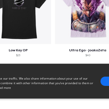
Low Key OP
Ultra Ego - JoakoZeta
$23
$40
e our traffic. We also share information about your use of our
 combine it with other information that you’ve provided to them or
ad more
E
TARGETING
FUNCTIONALITY
UNCLASSIFIED