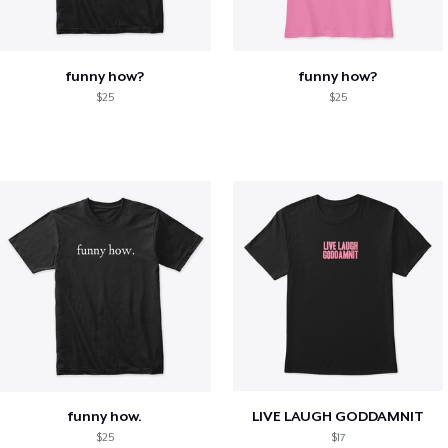
funny how?
funny how?
$25
$25
funny how.
LIVE LAUGH GODDAMNIT
$25
$17