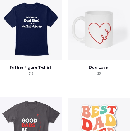
Father Figure T-shirt
Dad Love!
$16
$5