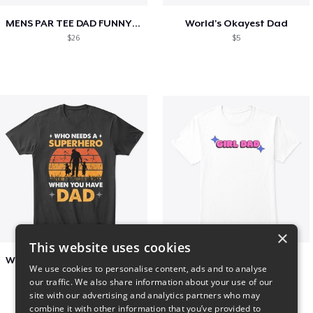
MENS PAR TEE DAD FUNNY PARTEE GOLF GIFT
World's Okayest Dad
$26
$5
×
This website uses cookies
Who Needs A Superhero When You Have Dad
Girl Dad
We use cookies to personalise content, ads and to analyse
$6
$5
our traffic. We also share information about your use of our
site with our advertising and analytics partners who may
combine it with other information that you’ve provided to