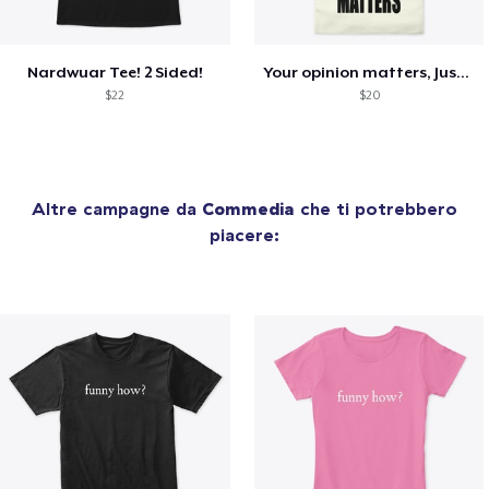
Nardwuar Tee! 2 Sided!
Your opinion matters, Just not to me!
$22
$20
Altre campagne da
Commedia
che ti potrebbero
piacere: