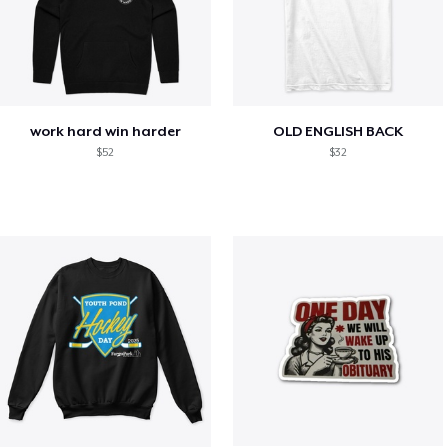
work hard win harder
OLD ENGLISH BACK
$52
$32