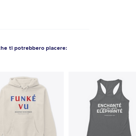
olo aggiunto al
carrello
Vai al
Procedi alla Pagina di
he ti potrebbero piacere:
Continua a C
Pagamento