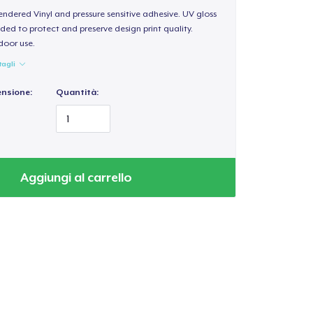
endered Vinyl and pressure sensitive adhesive. UV gloss
ded to protect and preserve design print quality.
door use.
tagli
ensione:
Quantità:
Aggiungi al carrello