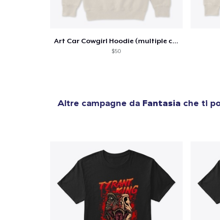
Art Car Cowgirl Hoodie (multiple colors)
$50
Altre campagne da
Fantasia
che ti p