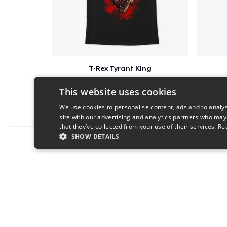
T-Rex Tyrant King
$25
This website uses cookies
We use cookies to personalise content, ads and to analys
site with our advertising and analytics partners who may
that they’ve collected from your use of their services.
Re
SHOW DETAILS
Report this product
STRICTLY NECESSARY
PERFORMANC
S
Strictly necessary cookies allow core website functionality s