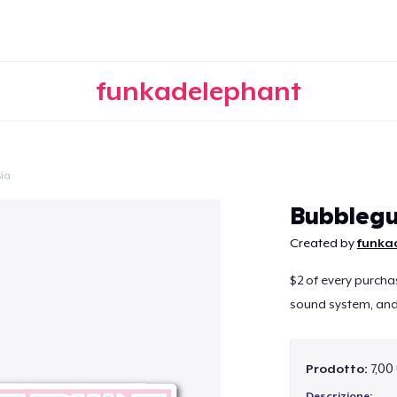
funkadelephant
ia
Continua
Bubbleg
Created by
funka
$2 of every purcha
sound system, and t
Prodotto:
7,00
Descrizione: