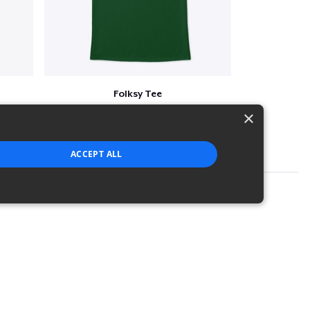
Folksy Tee
$25
×
ACCEPT ALL
strictly necessary cookies.