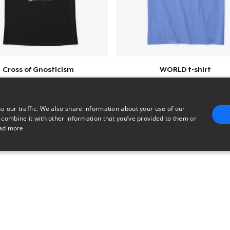
Cross of Gnosticism
WORLD t-shirt
$25
$25
e our traffic. We also share information about your use of our
 combine it with other information that you’ve provided to them or
ad more
E
TARGETING
FUNCTIONALITY
UNCLASSIFIED
trictly necessary
Performance
Targeting
Functionality
Unclassified
uch as user login and account management. The website cannot be used properly without 