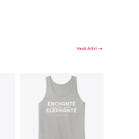
 tuo carrello
Qtà
Vedi Altri
omprare