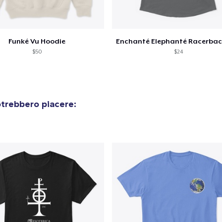
Funké Vu Hoodie
$50
$24
otrebbero piacere: