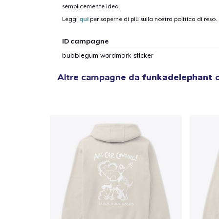
1
artic
semplicemente idea.
Leggi
qui
per saperne di più sulla nostra politica di reso.
ID campagne
bubblegum-wordmark-sticker
Altre campagne da
funkadelephant
c