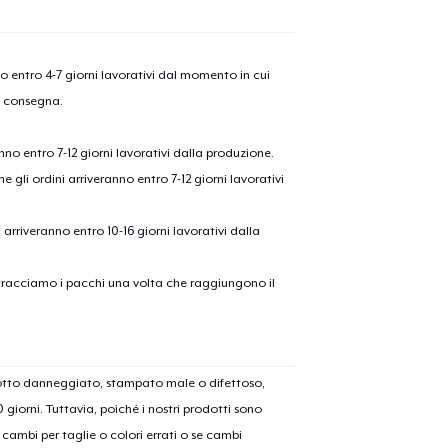
nno entro 4-7 giorni lavorativi dal momento in cui
a consegna.
anno entro 7-12 giorni lavorativi dalla produzione.
e gli ordini arriveranno entro 7-12 giorni lavorativi
ni arriveranno entro 10-16 giorni lavorativi dalla
on tracciamo i pacchi una volta che raggiungono il
dotto danneggiato, stampato male o difettoso,
30 giorni. Tuttavia, poiché i nostri prodotti sono
cambi per taglie o colori errati o se cambi