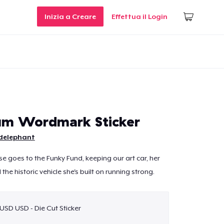
Inizia a Creare
Effettua il Login
um Wordmark Sticker
delephant
se goes to the Funky Fund, keeping our art car, her
he historic vehicle she's built on running strong.
 USD USD - Die Cut Sticker