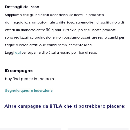
Dettagli del reso
Sappiamo che gli incidenti accadono. Se ricevi un prodotto
danneggiato, stampato male o difettoso, saremo lieti di sostituirlo o di
offrirti un rimborso entro 30 giorni. Tuttavia, poiché i nostri prodotti
sono realizzati su ordinazione, non possiamo accettare resi o cambi per
taglie o colori errati o se cambi semplicemente idea.
Leggi
qui
per saperne di più sulla nostra politica di reso.
ID campagne
buy-find-peace-in-the-pain
Segnala questa inserzione
Altre campagne da
BTLA
che ti potrebbero piacere: