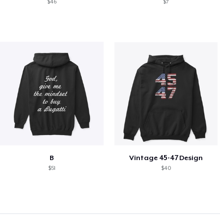
$46
$7
B
Vintage 45-47 Design
$51
$40