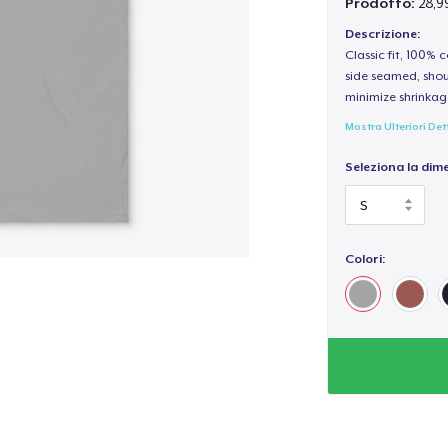
Prodotto:
28,9
Descrizione:
Classic fit, 100%
side seamed, shou
minimize shrinkag
Mostra Ulteriori Det
Seleziona la dim
Colori: