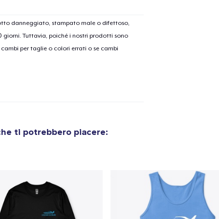
dotto danneggiato, stampato male o difettoso,
30 giorni. Tuttavia, poiché i nostri prodotti sono
olo aggiunto al
carrello
cambi per taglie o colori errati o se cambi
Vai al
Procedi alla Pagina di
Continua a C
Pagamento
he ti potrebbero piacere: