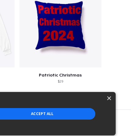
Patriotic Christmas
$29
×
ACCEPT ALL