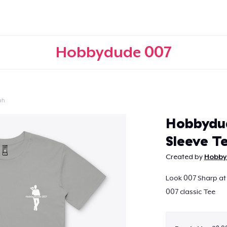
Hobbydude 007
ah
Continua
Hobbydud
Sleeve T
Created by
Hobby
Look 007 Sharp at
007 classic Tee