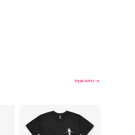
 tuo carrello
Qtà
omprare
Vedi Altri