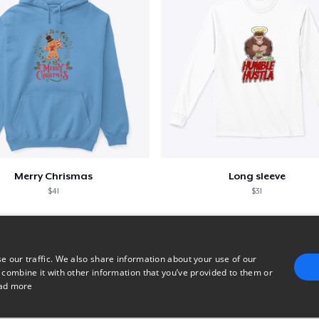
Merry Chrismas
Long sleeve
$41
$31
e our traffic. We also share information about your use of our
 combine it with other information that you’ve provided to them or
ad more