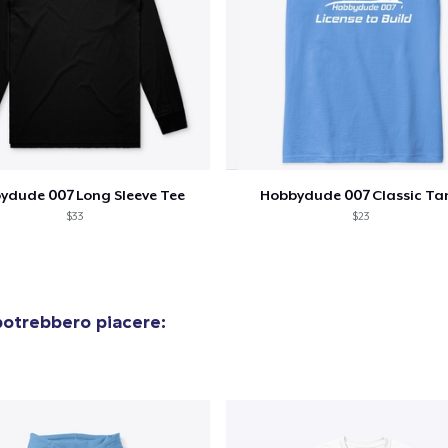
ydude 007 Long Sleeve Tee
Hobbydude 007 Classic Ta
$33
$23
potrebbero piacere: