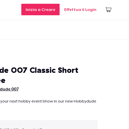
Inizia a Creare
Effettua il Login
e 007 Classic Short
ee
dude 007
 your next hobby event/show in our new Hobbydude