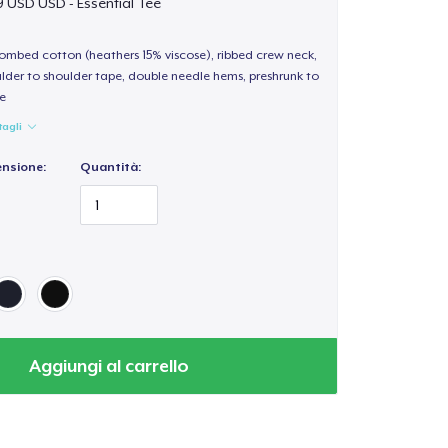
9 USD USD - Essential Tee
 combed cotton (heathers 15% viscose), ribbed crew neck,
lder to shoulder tape, double needle hems, preshrunk to
e
tagli
ensione:
Quantità:
Aggiungi al carrello