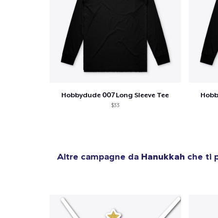
Hobbydude 007 Long Sleeve Tee
Hobb
$33
Altre campagne da
Hanukkah
che ti 