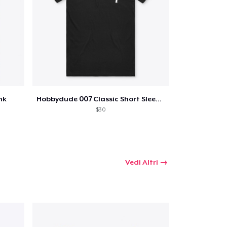
nk
Hobbydude 007 Classic Short Sleeve Tee
$30
Vedi Altri