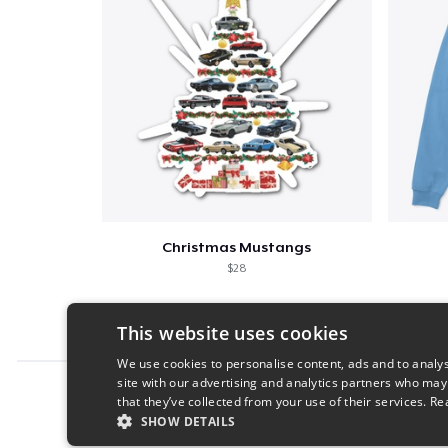
Christmas Mustangs
$28
This website uses cookies
We use cookies to personalise content, ads and to analys
site with our advertising and analytics partners who may
Report this product
that they’ve collected from your use of their services.
Re
SHOW DETAILS