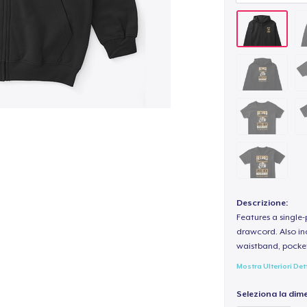
Descrizione:
Features a single
drawcord. Also inc
waistband, pocket
Mostra Ulteriori Det
Seleziona la dim