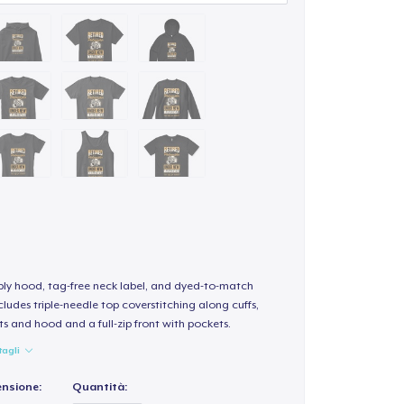
-ply hood, tag-free neck label, and dyed-to-match
ludes triple-needle top coverstitching along cuffs,
s and hood and a full-zip front with pockets.
tagli
ensione:
Quantità: