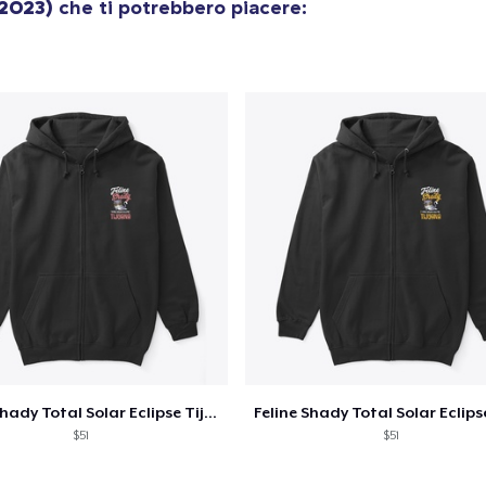
(2023)
che ti potrebbero piacere:
Unisex Classic Pullover Hoodie
34,95 USD
Classic Crew Neck T-Shirt
19,95 USD
AS Colour Stencil Hoodie
66,99 USD
Unisex Premium Pullover Hoodie
40,99 USD
Triblend Tee
30,99 USD
Feline Shady Total Solar Eclipse Tijuana
Comfort Tee
$51
$51
23,99 USD