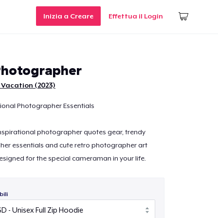
Inizia a Creare
Effettua il Login
Photographer
 Vacation (2023)
sional Photographer Essentials
 inspirational photographer quotes gear, trendy
er essentials and cute retro photographer art
signed for the special cameraman in your life.
ili