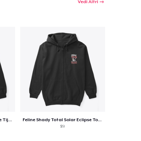
Vedi Altri
Feline Shady Total Solar Eclipse Tijuana
Feline Shady Total Solar Eclipse Toledo
$51