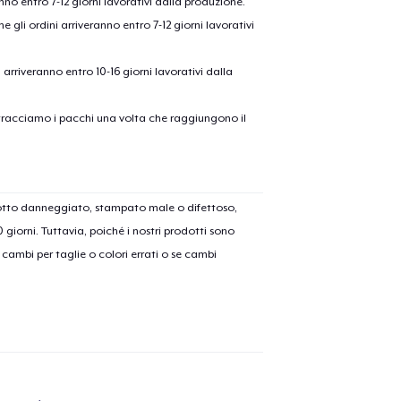
anno entro 7-12 giorni lavorativi dalla produzione.
e gli ordini arriveranno entro 7-12 giorni lavorativi
ni arriveranno entro 10-16 giorni lavorativi dalla
on tracciamo i pacchi una volta che raggiungono il
olo aggiunto al
carrello
Vai al
dotto danneggiato, stampato male o difettoso,
30 giorni. Tuttavia, poiché i nostri prodotti sono
cambi per taglie o colori errati o se cambi
Procedi alla Pagina di
Continua a C
Pagamento
Unisex Full Zip Hoodie
50,99 USD