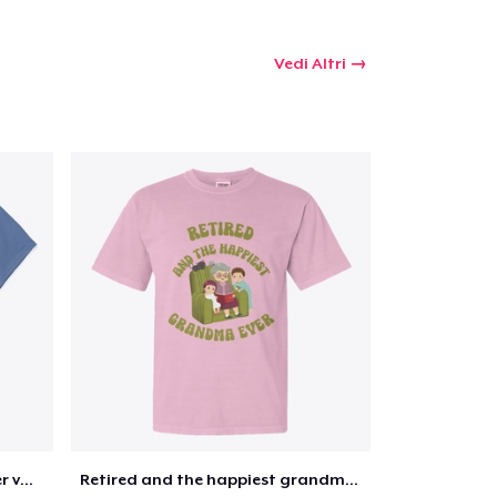
Vedi Altri
Retirement 365 days of summer vacation
Retired and the happiest grandma ever