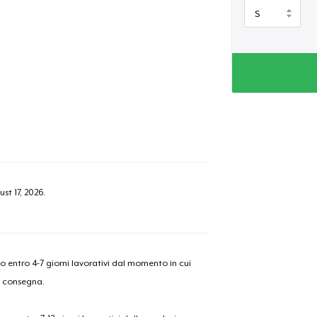
st 17, 2026
.
nno entro 4-7 giorni lavorativi dal momento in cui
a consegna.