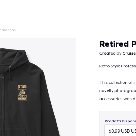
onamento
Retired 
Created by
Cruise
Retro Style Profes
Continua
This collection of
novelty photograph
accessories was de
Prodotti Disponib