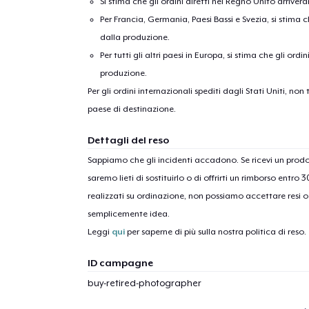
Si stima che gli ordini diretti nel Regno Unito arriver
Per Francia, Germania, Paesi Bassi e Svezia, si stima ch
dalla produzione.
Per tutti gli altri paesi in Europa, si stima che gli ordi
produzione.
Per gli ordini internazionali spediti dagli Stati Uniti, n
paese di destinazione.
1
artic
Dettagli del reso
Sappiamo che gli incidenti accadono. Se ricevi un pro
saremo lieti di sostituirlo o di offrirti un rimborso entro 
realizzati su ordinazione, non possiamo accettare resi o 
semplicemente idea.
Leggi
qui
per saperne di più sulla nostra politica di reso.
ID campagne
buy-retired-photographer