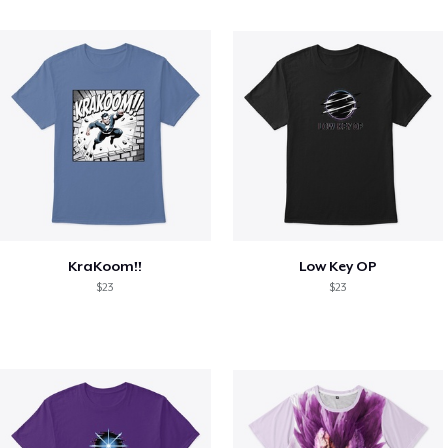
KraKoom!!
Low Key OP
$23
$23