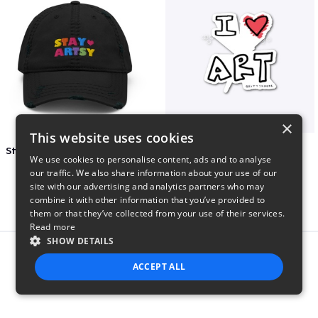
×
This website uses cookies
Stay Artsy Embroidered Hat
art love
We use cookies to personalise content, ads and to analyse
$27
$7
our traffic. We also share information about your use of our
site with our advertising and analytics partners who may
combine it with other information that you’ve provided to
them or that they’ve collected from your use of their services.
Read more
SHOW DETAILS
Report this product
ACCEPT ALL
STRICTLY NECESSARY
PERFORMANCE