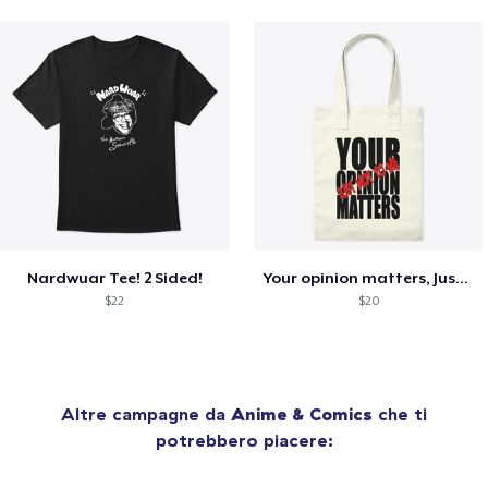
Nardwuar Tee! 2 Sided!
Your opinion matters, Just not to me!
$22
$20
Altre campagne da
Anime & Comics
che ti
potrebbero piacere: