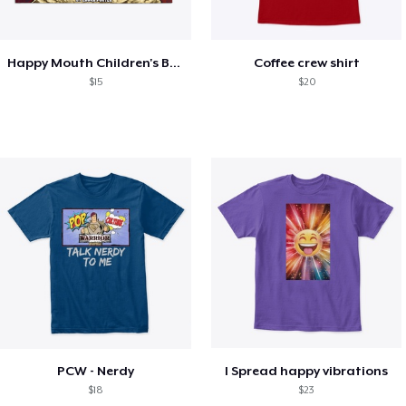
Happy Mouth Children's Book
Coffee crew shirt
$15
$20
PCW - Nerdy
I Spread happy vibrations
$18
$23