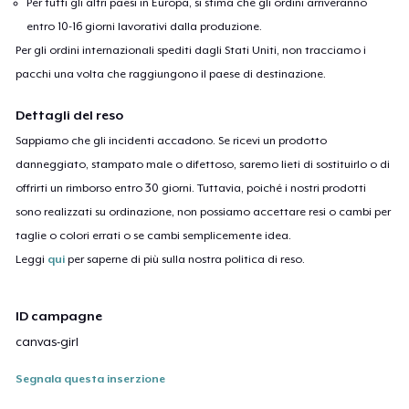
Per tutti gli altri paesi in Europa, si stima che gli ordini arriveranno
entro 10-16 giorni lavorativi dalla produzione.
Per gli ordini internazionali spediti dagli Stati Uniti, non tracciamo i
pacchi una volta che raggiungono il paese di destinazione.
Dettagli del reso
Sappiamo che gli incidenti accadono. Se ricevi un prodotto
danneggiato, stampato male o difettoso, saremo lieti di sostituirlo o di
offrirti un rimborso entro 30 giorni. Tuttavia, poiché i nostri prodotti
sono realizzati su ordinazione, non possiamo accettare resi o cambi per
taglie o colori errati o se cambi semplicemente idea.
Leggi
qui
per saperne di più sulla nostra politica di reso.
ID campagne
canvas-girl
Segnala questa inserzione