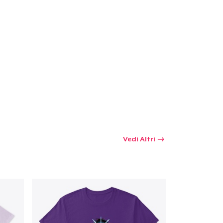
Vedi Altri
 tuo carrello
Qtà