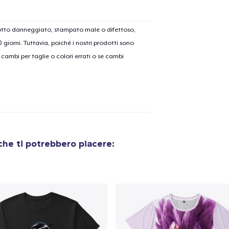
dotto danneggiato, stampato male o difettoso,
30 giorni. Tuttavia, poiché i nostri prodotti sono
cambi per taglie o colori errati o se cambi
he ti potrebbero piacere:
olo aggiunto al
carrello
Vai al