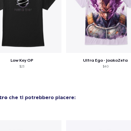
Procedi alla Pagina di
Continua a C
Pagamento
Die Cut Sticker
6,99 USD
Comfort Tee
Low Key OP
Ultra Ego - JoakoZeta
23,99 USD
$23
$40
tro
che ti potrebbero piacere: