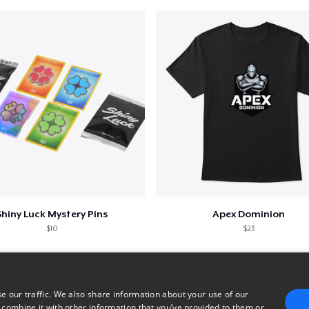
Shiny Luck Mystery Pins
Apex Dominion
$10
$23
e our traffic. We also share information about your use of our
 combine it with other information that you’ve provided to them or