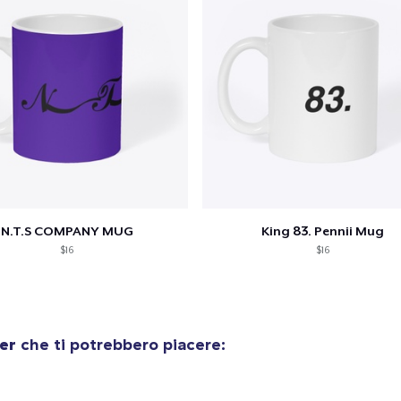
N.T.S COMPANY MUG
King 83. Pennii Mug
$16
$16
er
che ti potrebbero piacere: