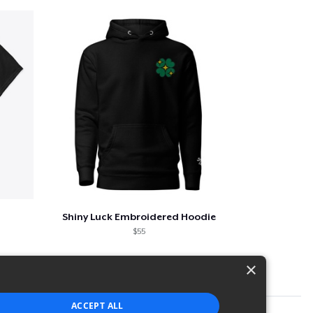
Shiny Luck Embroidered Hoodie
$55
×
ACCEPT ALL