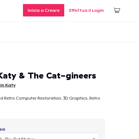
Inizia a Creare
Effettua il Login
Katy & The Cat-gineers
in Katy
 Retro Computer Restoration, 3D Graphics, Retro
ili