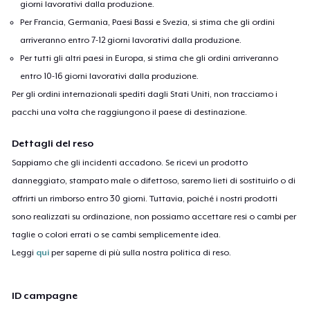
giorni lavorativi dalla produzione.
Per Francia, Germania, Paesi Bassi e Svezia, si stima che gli ordini
arriveranno entro 7-12 giorni lavorativi dalla produzione.
Per tutti gli altri paesi in Europa, si stima che gli ordini arriveranno
entro 10-16 giorni lavorativi dalla produzione.
Per gli ordini internazionali spediti dagli Stati Uniti, non tracciamo i
pacchi una volta che raggiungono il paese di destinazione.
Dettagli del reso
Sappiamo che gli incidenti accadono. Se ricevi un prodotto
danneggiato, stampato male o difettoso, saremo lieti di sostituirlo o di
offrirti un rimborso entro 30 giorni. Tuttavia, poiché i nostri prodotti
sono realizzati su ordinazione, non possiamo accettare resi o cambi per
taglie o colori errati o se cambi semplicemente idea.
Leggi
qui
per saperne di più sulla nostra politica di reso.
ID campagne