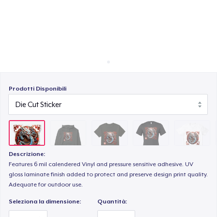
Come funziona
Vendi ovunque
Bella Canvas 3001 | Classic Unisex Jersey T-Shirt
Vendi qualsiasi cosa
Comfort Tee
Prodotti Disponibili
Mug
Unisex Classic Crewneck Sweatshirt
Descrizione:
Features 6 mil calendered Vinyl and pressure sensitive adhesive. UV
gloss laminate finish added to protect and preserve design print quality.
Women's Classic Tee
Adequate for outdoor use.
Seleziona la dimensione:
Quantità: