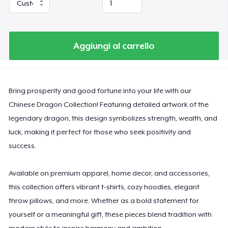
Comfort Colors 1717 | Classic Heavyweight T-Shirt
Classic Long Sleeve Tee
Aggiungi al carrello
Next Level 3600 | Premium Ring-Spun Cotton T-Shirt
Bring prosperity and good fortune into your life with our
Chinese Dragon Collection! Featuring detailed artwork of the
legendary dragon, this design symbolizes strength, wealth, and
luck, making it perfect for those who seek positivity and
success.
Available on premium apparel, home decor, and accessories,
this collection offers vibrant t-shirts, cozy hoodies, elegant
throw pillows, and more. Whether as a bold statement for
yourself or a meaningful gift, these pieces blend tradition with