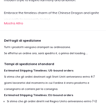
modern style to inspire harmony and ambition.
Embrace the timeless charm of the Chinese Dragon and ignite
your path to prosperity today!
Mostra Altro
Dettagli di spedizione
Tutti i prodotti vengono stampati su ordinazione.
Se effettui un ordine ora, sarà spedito il, o prima del
loading...
.
Tempi di spedizione standard
Estimated Shipping Timelines: US-bound orders
Si stima che gli ordini destinati agli Stati Uniti arriveranno entro 4-7
giorni lavorativi dal momento in cui l'ordine è stato prodotto e
consegnato al corriere per la consegna.
Estimated Shipping Timelines: EU-bound orders
Si stima che gli ordini diretti nel Regno Unito arriveranno entro 7-12