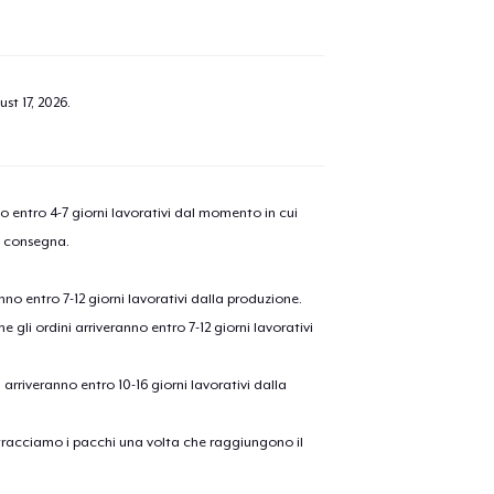
olo aggiunto al
carrello
Vai al
st 17, 2026
.
Procedi alla Pagina di
Continua a C
nno entro 4-7 giorni lavorativi dal momento in cui
Pagamento
a consegna.
anno entro 7-12 giorni lavorativi dalla produzione.
e gli ordini arriveranno entro 7-12 giorni lavorativi
ni arriveranno entro 10-16 giorni lavorativi dalla
on tracciamo i pacchi una volta che raggiungono il