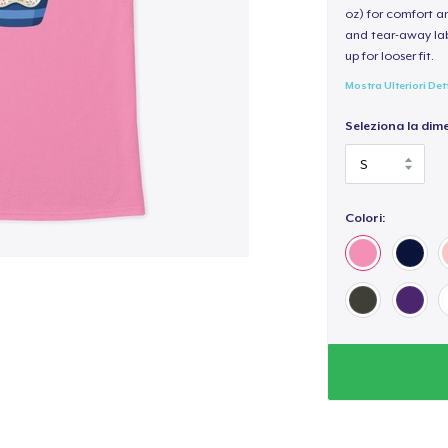
oz) for comfort an
and tear-away label
up for looser fit.
Mostra Ulteriori Det
Seleziona la dim
Colori: