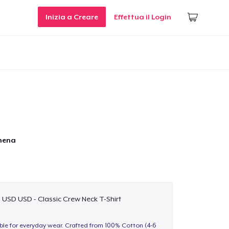
Inizia a Creare
Effettua il Login
mena
9 USD USD - Classic Crew Neck T-Shirt
able for everyday wear. Crafted from 100% Cotton (4-6