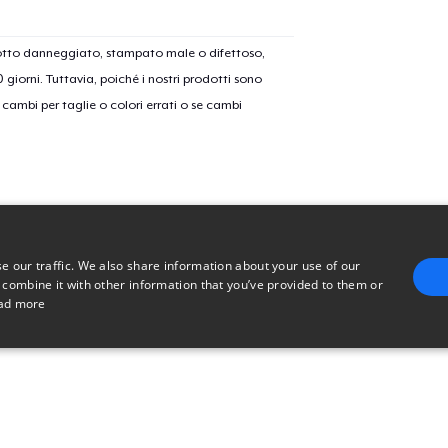
dotto danneggiato, stampato male o difettoso,
30 giorni. Tuttavia, poiché i nostri prodotti sono
cambi per taglie o colori errati o se cambi
e our traffic. We also share information about your use of our
 combine it with other information that you’ve provided to them or
ad more
E
TARGETING
FUNCTIONALITY
UNCLASSIFIED
trictly necessary
Performance
Targeting
Functionality
Unclassified