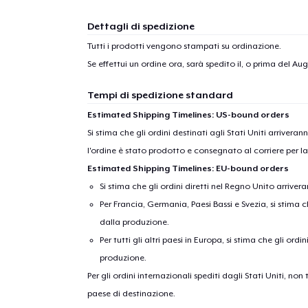
Dettagli di spedizione
1
artic
Tutti i prodotti vengono stampati su ordinazione.
Se effettui un ordine ora, sarà spedito il, o prima del
Augu
Tempi di spedizione standard
Estimated Shipping Timelines: US-bound orders
Si stima che gli ordini destinati agli Stati Uniti arrivera
l'ordine è stato prodotto e consegnato al corriere per l
Estimated Shipping Timelines: EU-bound orders
Si stima che gli ordini diretti nel Regno Unito arriver
Per Francia, Germania, Paesi Bassi e Svezia, si stima ch
dalla produzione.
Per tutti gli altri paesi in Europa, si stima che gli ordi
produzione.
Per gli ordini internazionali spediti dagli Stati Uniti, n
paese di destinazione.