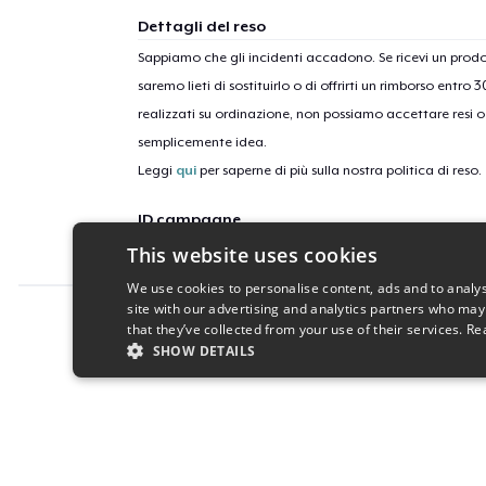
Dettagli del reso
Sappiamo che gli incidenti accadono. Se ricevi un pro
saremo lieti di sostituirlo o di offrirti un rimborso entro 
realizzati su ordinazione, non possiamo accettare resi o 
semplicemente idea.
Leggi
qui
per saperne di più sulla nostra politica di reso.
ID campagne
This website uses cookies
chip-9190
We use cookies to personalise content, ads and to analys
site with our advertising and analytics partners who may
Report this product
that they’ve collected from your use of their services.
Re
SHOW DETAILS
STRICTLY NECESSARY
PERFORMANC
S