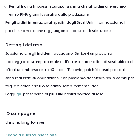
Per tutti gli altri paesi in Europa, si stima che gli ordini arriveranno
entro 10-16 giorni lavorativi dalla produzione.
Per gli ordini internazionali spediti dagli Stati Uniti, non tracciamo i
pacchi una volta che raggiungono il paese di destinazione.
Dettagli del reso
Sappiamo che gli incidenti accadono. Se ricevi un prodotto
danneggiato, stampato male o difettoso, saremo lieti di sostituirlo o di
offrirti un rimborso entro 30 giorni. Tuttavia, poiché i nostri prodotti
sono realizzati su ordinazione, non possiamo accettare resi o cambi per
taglie o colori errati o se cambi semplicemente idea.
Leggi
qui
per saperne di più sulla nostra politica di reso.
ID campagne
christ-is-king-forever
Segnala questa inserzione