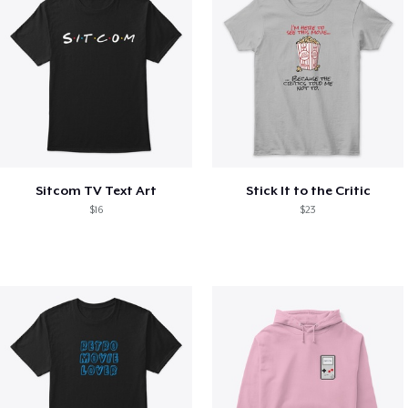
Sitcom TV Text Art
Stick It to the Critic
$16
$23