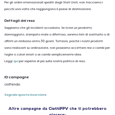
Per gli ordini internazionali spediti dagli Stati Uniti, non tracciamo i
pacchi una volta che raggiungono il paese di destinazione.
Dettagli del reso
Sappiamo che gli incidenti accadono. Se ricevi un prodotto
danneggiato, stampato male o difettoso, saremo lieti di sostituirlo o di
offrirti un rimborso entro 30 giorni. Tuttavia, poiché i nostri prodotti
sono realizzati su ordinazione, non possiamo accettare resi o cambi per
taglie o colori errati o se cambi semplicemente idea.
Leggi
qui
per saperne di più sulla nostra politica di reso.
ID campagne
ciottendo
Segnala questa inserzione
Altre campagne da
CiottiFPV
che ti potrebbero
piacere: