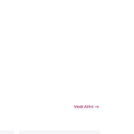
 tuo carrello
Qtà
omprare
Vedi Altri