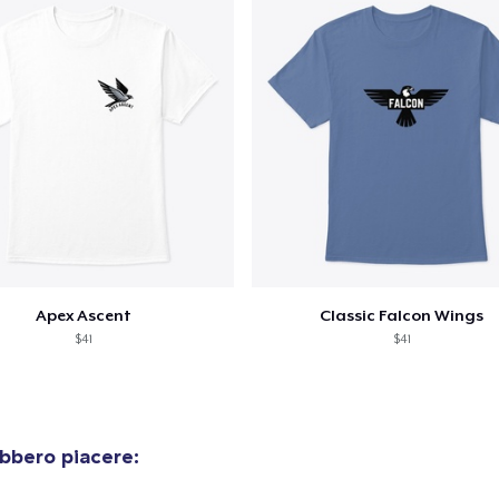
Unisex Classic Crewneck Sweatshirt
32,99 USD
Classic Long Sleeve Tee
30,99 USD
Apex Ascent
Classic Falcon Wings
$41
$41
bbero piacere: