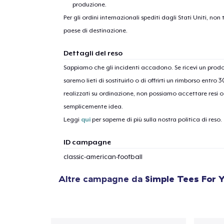
produzione.
Per gli ordini internazionali spediti dagli Stati Uniti, n
paese di destinazione.
Dettagli del reso
1
artic
Sappiamo che gli incidenti accadono. Se ricevi un pro
saremo lieti di sostituirlo o di offrirti un rimborso entro 
realizzati su ordinazione, non possiamo accettare resi o 
semplicemente idea.
Leggi
qui
per saperne di più sulla nostra politica di reso.
ID campagne
classic-american-football
Altre campagne da
Simple Tees For 