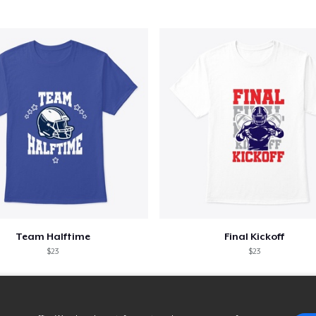
Team Halftime
Final Kickoff
$23
$23