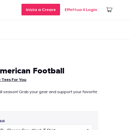
Inizia a Creare
Effettua il Login
American Football
 Tees For You
tball season! Grab your gear and support your favorite
ili