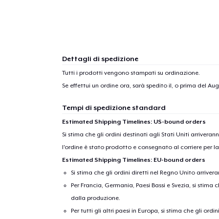
Dettagli di spedizione
Tutti i prodotti vengono stampati su ordinazione.
Se effettui un ordine ora, sarà spedito il, o prima del
Augu
Tempi di spedizione standard
Estimated Shipping Timelines: US-bound orders
Si stima che gli ordini destinati agli Stati Uniti arrivera
l'ordine è stato prodotto e consegnato al corriere per l
Estimated Shipping Timelines: EU-bound orders
Si stima che gli ordini diretti nel Regno Unito arriver
Per Francia, Germania, Paesi Bassi e Svezia, si stima ch
dalla produzione.
Per tutti gli altri paesi in Europa, si stima che gli ordi