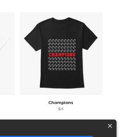
Champions
$23
×