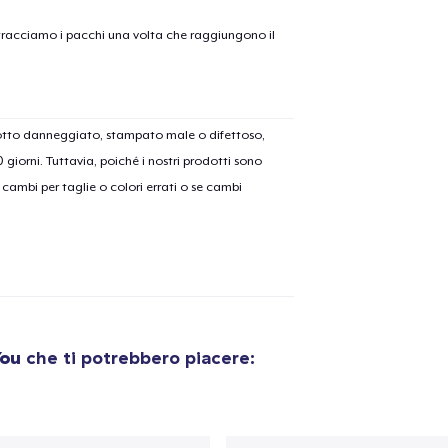
on tracciamo i pacchi una volta che raggiungono il
olo aggiunto al
carrello
dotto danneggiato, stampato male o difettoso,
Vai al
30 giorni. Tuttavia, poiché i nostri prodotti sono
cambi per taglie o colori errati o se cambi
Procedi alla Pagina di
Continua a C
Pagamento
Classic Crew Neck T-Shirt
You
che ti potrebbero piacere:
22,99 USD
Unisex Classic Pullover Hoodie
40,99 USD