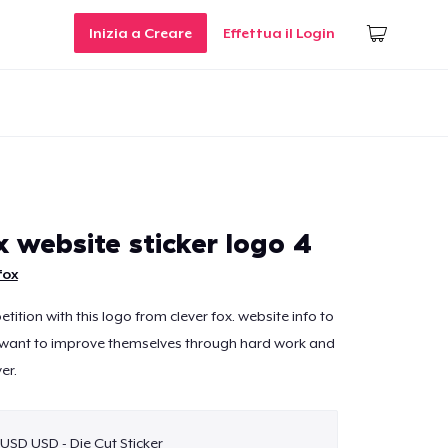
Inizia a Creare
Effettua il Login
x website sticker logo 4
fox
petition with this logo from clever fox. website info to
o want to improve themselves through hard work and
er.
 USD USD - Die Cut Sticker