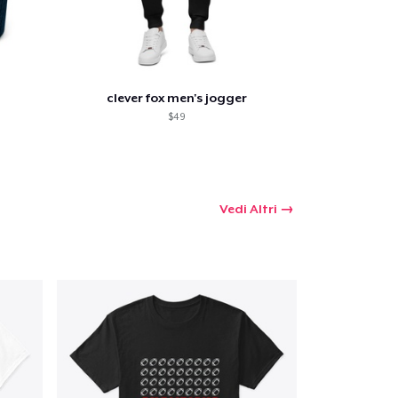
clever fox men's jogger
$49
Vedi Altri