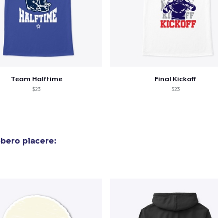
Team Halftime
Final Kickoff
$23
$23
bero piacere: