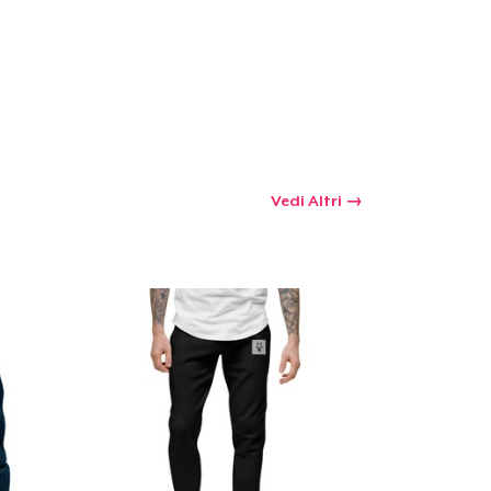
Vedi Altri
 tuo carrello
Qtà
omprare