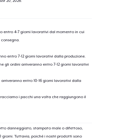
ust 20, 2026
.
nno entro 4-7 giorni lavorativi dal momento in cui
a consegna.
anno entro 7-12 giorni lavorativi dalla produzione.
e gli ordini arriveranno entro 7-12 giorni lavorativi
ni arriveranno entro 10-16 giorni lavorativi dalla
on tracciamo i pacchi una volta che raggiungono il
dotto danneggiato, stampato male o difettoso,
30 giorni. Tuttavia, poiché i nostri prodotti sono