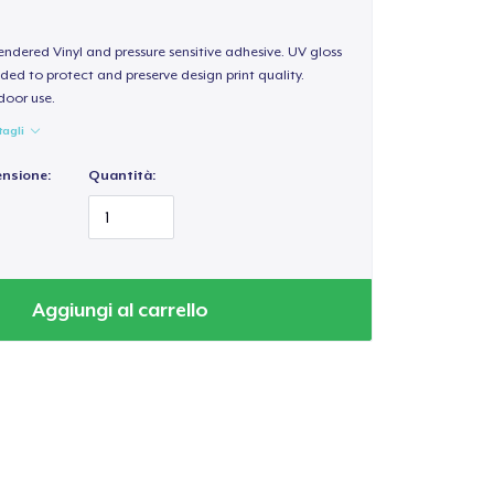
endered Vinyl and pressure sensitive adhesive. UV gloss
ded to protect and preserve design print quality.
door use.
tagli
ensione:
Quantità:
Aggiungi al carrello