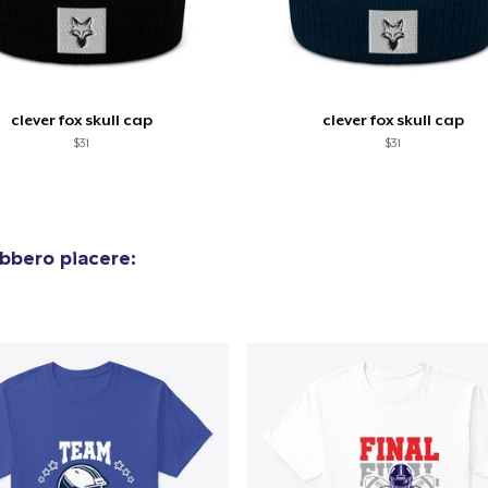
Pagamento
clever fox skull cap
clever fox skull cap
$31
$31
bbero piacere: