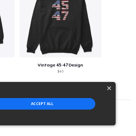
Vintage 45-47 Design
$40
×
ACCEPT ALL