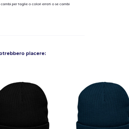
cambi per taglie o colori errati o se cambi
otrebbero piacere:
olo aggiunto al
carrello
Vai al
Procedi alla Pagina di
Continua a C