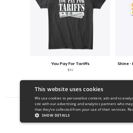
You Pay For Tariffs
$46
This website uses cookies
We use cookies to personalise content, ads and to analys
site with our advertising and analytics partners who may
Report this product
that they’ve collected from your use of their services.
Re
SHOW DETAILS
STRICTLY NECESSARY
PERFORMANC