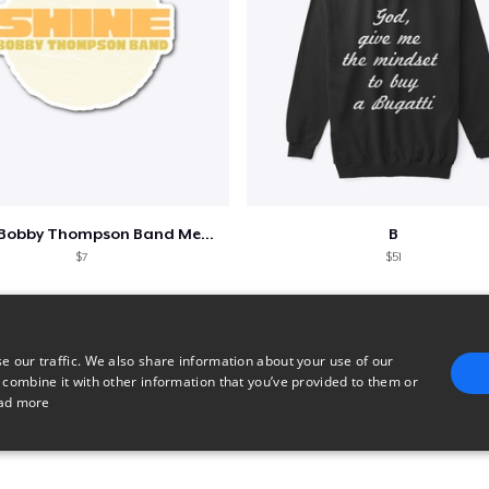
Shine - Bobby Thompson Band Merch
B
$7
$51
e our traffic. We also share information about your use of our
 combine it with other information that you’ve provided to them or
ad more
E
TARGETING
FUNCTIONALITY
UNCLASSIFIED