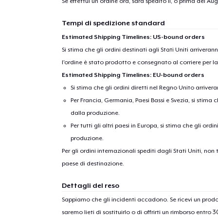
Se effettui un ordine ora, sarà spedito il, o prima del
Aug
Tempi di spedizione standard
Estimated Shipping Timelines: US-bound orders
Si stima che gli ordini destinati agli Stati Uniti arrivera
l'ordine è stato prodotto e consegnato al corriere per l
Estimated Shipping Timelines: EU-bound orders
Si stima che gli ordini diretti nel Regno Unito arriver
Per Francia, Germania, Paesi Bassi e Svezia, si stima ch
dalla produzione.
Per tutti gli altri paesi in Europa, si stima che gli ordi
produzione.
Per gli ordini internazionali spediti dagli Stati Uniti, n
paese di destinazione.
Dettagli del reso
Sappiamo che gli incidenti accadono. Se ricevi un pro
saremo lieti di sostituirlo o di offrirti un rimborso entro 