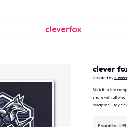
cleverfox
Continua
clever fo
Created by
clever
Stick it to the com
share with all wh
discipline. Stay clev
Prodotto:
6,99