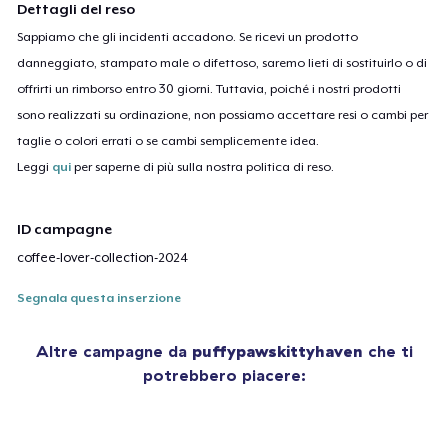
Dettagli del reso
Sappiamo che gli incidenti accadono. Se ricevi un prodotto
danneggiato, stampato male o difettoso, saremo lieti di sostituirlo o di
offrirti un rimborso entro 30 giorni. Tuttavia, poiché i nostri prodotti
sono realizzati su ordinazione, non possiamo accettare resi o cambi per
taglie o colori errati o se cambi semplicemente idea.
Leggi
qui
per saperne di più sulla nostra politica di reso.
ID campagne
coffee-lover-collection-2024
Segnala questa inserzione
Altre campagne da
puffypawskittyhaven
che ti
potrebbero piacere: