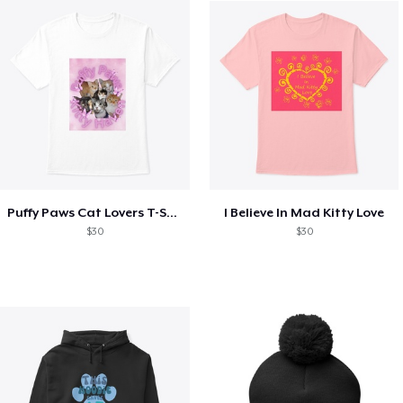
Puffy Paws Cat Lovers T-Shirt
I Believe In Mad Kitty Love
$30
$30