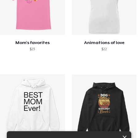
Mom's favorites
Animations of love
$23
$22
×