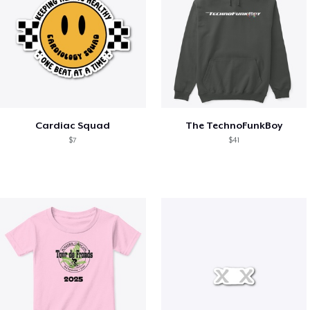
Cardiac Squad
The TechnoFunkBoy
$7
$41