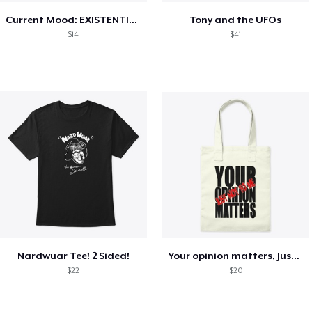
Current Mood: EXISTENTIAL CRISIS
Tony and the UFOs
$14
$41
Nardwuar Tee! 2 Sided!
Your opinion matters, Just not to me!
$22
$20