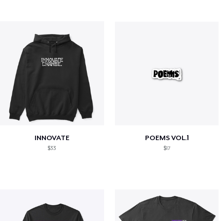
INNOVATE
POEMS VOL.1
$33
$17