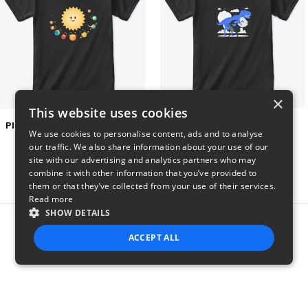
×
This website uses cookies
Planets toasting marshmallows
Dianousar design
We use cookies to personalise content, ads and to analyse
$22
$22
our traffic. We also share information about your use of our
site with our advertising and analytics partners who may
combine it with other information that you’ve provided to
them or that they’ve collected from your use of their services.
Read more
SHOW DETAILS
Report this product
ACCEPT ALL
STRICTLY NECESSARY
PERFORMANCE
TARGETING
FUNCTIONALITY