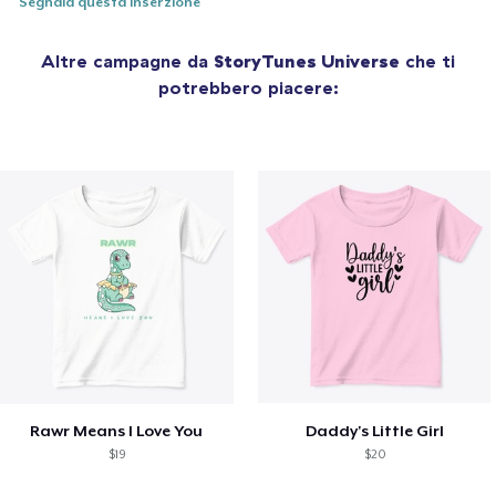
Segnala questa inserzione
Altre campagne da
StoryTunes Universe
che ti
potrebbero piacere:
Rawr Means I Love You
Daddy's Little Girl
$19
$20