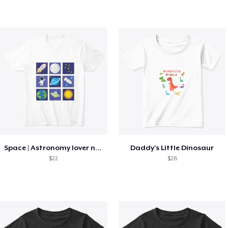
Space | Astronomy lover nice summer tee
Daddy's Little Dinosaur
$22
$28