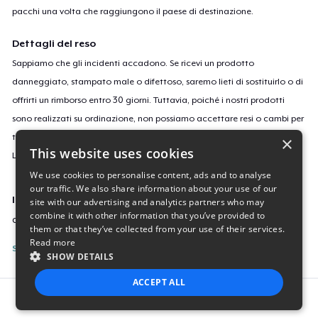
pacchi una volta che raggiungono il paese di destinazione.
Dettagli del reso
Sappiamo che gli incidenti accadono. Se ricevi un prodotto
danneggiato, stampato male o difettoso, saremo lieti di sostituirlo o di
offrirti un rimborso entro 30 giorni. Tuttavia, poiché i nostri prodotti
sono realizzati su ordinazione, non possiamo accettare resi o cambi per
taglie o colori errati o se cambi semplicemente idea.
×
This website uses cookies
Leggi
qui
per saperne di più sulla nostra politica di reso.
We use cookies to personalise content, ads and to analyse
our traffic. We also share information about your use of our
ID campagne
site with our advertising and analytics partners who may
combine it with other information that you’ve provided to
covidweasel
them or that they’ve collected from your use of their services.
Read more
Segnala questa inserzione
SHOW DETAILS
ACCEPT ALL
Report this product
STRICTLY NECESSARY
PERFORMANCE