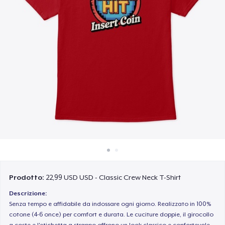
Come funziona
Vendi ovunque
Vendi qualsiasi cosa
Prodotto:
22,99 USD USD - Classic Crew Neck T-Shirt
Descrizione:
Senza tempo e affidabile da indossare ogni giorno. Realizzato in 100%
cotone (4-6 once) per comfort e durata. Le cuciture doppie, il girocollo
a coste e l'etichetta a strappo offrono un look classico e confortevole.