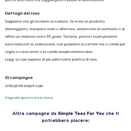
Dettagli del reso
Sappiamo che gli incidenti accadono. Se ricevi un prodotto
danneggiato, stampato male o difettoso, saremo lieti di sostituirlo o di
offrirti un rimborso entro 30 giorni. Tuttavia, poiché i nostri prodotti
sono realizzati su ordinazione, non possiamo accettare resi o cambi per
taglie o colori errati o se cambi semplicemente idea.
Leggi
qui
per saperne di più sulla nostra politica di reso.
ID campagne
critical-hit-insert-coin
Segnala questa inserzione
Altre campagne da
Simple Tees For You
che ti
potrebbero piacere: