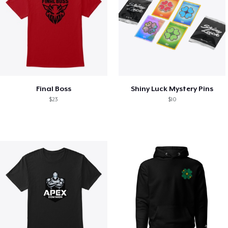
Final Boss
Shiny Luck Mystery Pins
$23
$10