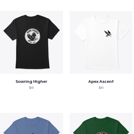
Soaring Higher
Apex Ascent
$41
$41