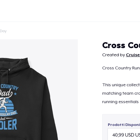
 Day
Cross Co
Created by
Cruise
Cross Country Run
Continua
This unique collect
matching team cro
running essentials 
Prodotti Disponib