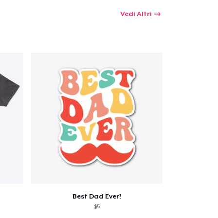
Vedi Altri
Best Dad Ever!
$5