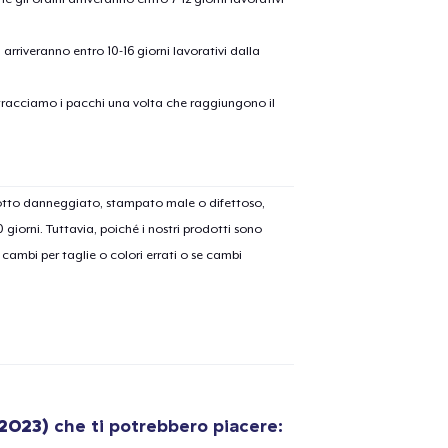
ni arriveranno entro 10-16 giorni lavorativi dalla
on tracciamo i pacchi una volta che raggiungono il
dotto danneggiato, stampato male o difettoso,
30 giorni. Tuttavia, poiché i nostri prodotti sono
cambi per taglie o colori errati o se cambi
olo aggiunto al
carrello
(2023)
che ti potrebbero piacere:
Vai al