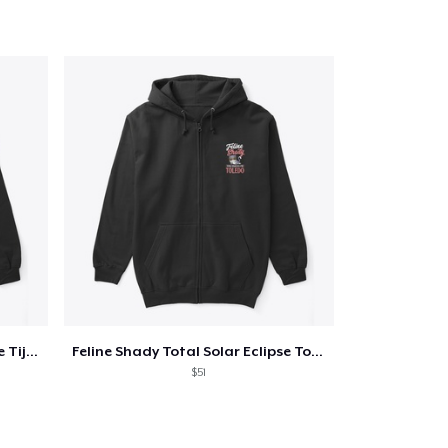
Qtà
omprare
Feline Shady Total Solar Eclipse Tijuana
Feline Shady Total Solar Eclipse Toledo
$51