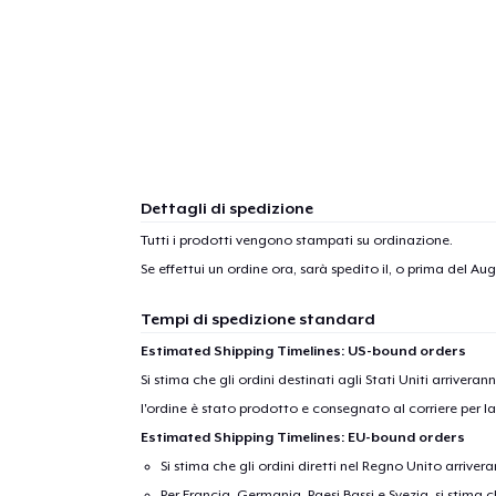
Dettagli di spedizione
Tutti i prodotti vengono stampati su ordinazione.
Se effettui un ordine ora, sarà spedito il, o prima del
Augu
Tempi di spedizione standard
Estimated Shipping Timelines: US-bound orders
Si stima che gli ordini destinati agli Stati Uniti arrivera
l'ordine è stato prodotto e consegnato al corriere per l
Estimated Shipping Timelines: EU-bound orders
Si stima che gli ordini diretti nel Regno Unito arriver
Per Francia, Germania, Paesi Bassi e Svezia, si stima ch