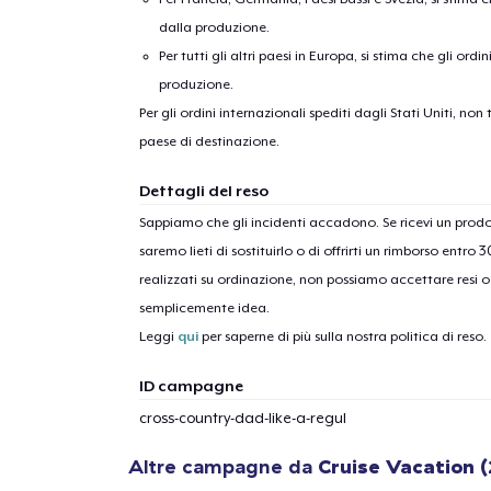
dalla produzione.
Per tutti gli altri paesi in Europa, si stima che gli ordi
produzione.
Per gli ordini internazionali spediti dagli Stati Uniti, n
paese di destinazione.
Dettagli del reso
Sappiamo che gli incidenti accadono. Se ricevi un pro
saremo lieti di sostituirlo o di offrirti un rimborso entro 
realizzati su ordinazione, non possiamo accettare resi o 
semplicemente idea.
Leggi
qui
per saperne di più sulla nostra politica di reso.
ID campagne
cross-country-dad-like-a-regul
1
artic
Altre campagne da
Cruise Vacation 