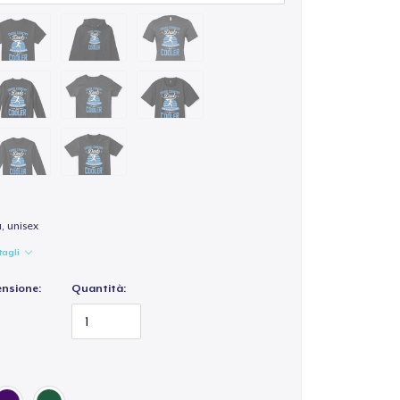
a, unisex
tagli
ensione:
Quantità: