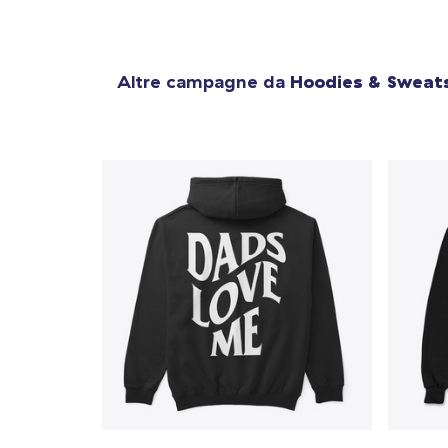
Altre campagne da
Hoodies & Sweats