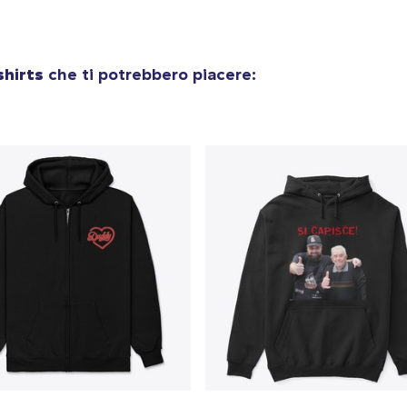
Next Level 3600 | Premium Ring-Spun Cotton T-Shirt
24,99 USD
hirts
che ti potrebbero piacere: