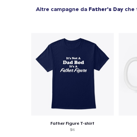
Altre campagne da
Father's Day
che t
Father Figure T-shirt
$16