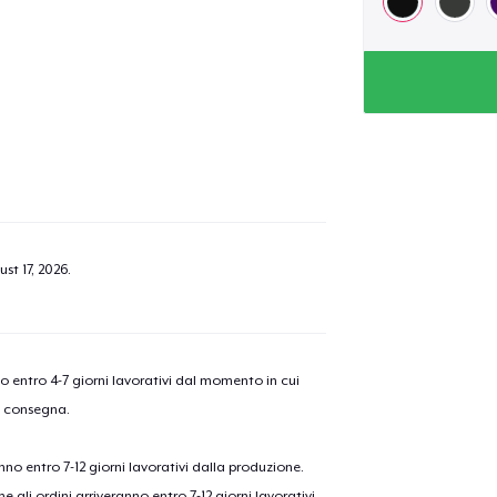
st 17, 2026
.
nno entro 4-7 giorni lavorativi dal momento in cui
a consegna.
anno entro 7-12 giorni lavorativi dalla produzione.
e gli ordini arriveranno entro 7-12 giorni lavorativi