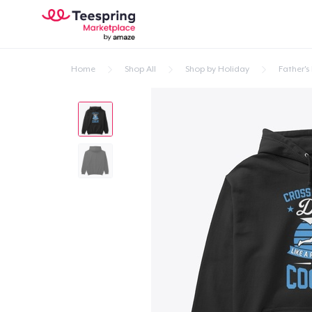
Home
Shop All
Shop by Holiday
Father's