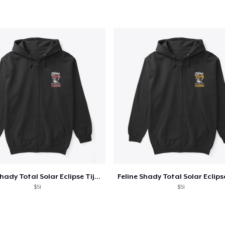
Procedi alla Pagina di
Continua a C
Pagamento
Unisex Classic Pullover Hoodie
40,99 USD
Classic Crew Neck T-Shirt
22,99 USD
Unisex Premium Pullover Hoodie
Feline Shady Total Solar Eclipse Tijuana
40,99 USD
$51
$51
Bella Canvas 3001 | Classic Unisex Jersey T-Shirt
21,99 USD