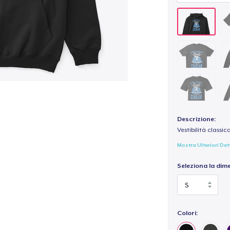
Descrizione:
Vestibilità classic
Mostra Ulteriori Det
Seleziona la dim
Colori: