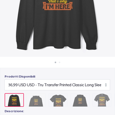
Come funziona
22,99 USD
Vendi ovunque
Unisex Premium Pullover Hoodie
Vendi qualsiasi cosa
40,99 USD
Bella Canvas 3001 | Classic Unisex Jersey T-Shirt
21,99 USD
Comfort Tee
23,99 USD
Prodotti Disponibili
Unisex Classic Crewneck Sweatshirt
32,99 USD
Women's Classic Tee
23,99 USD
Descrizione: