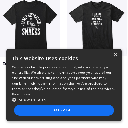
×
This website uses cookies
Easily Distracted by Snacks
Beautiful agave
We use cookies to personalise content, ads and to analyse
$20
$30
our traffic. We also share information about your use of our
site with our advertising and analytics partners who may
combine it with other information that you’ve provided to
them or that they’ve collected from your use of their services.
Read more
SHOW DETAILS
Report this product
ACCEPT ALL
STRICTLY NECESSARY
PERFORMANCE