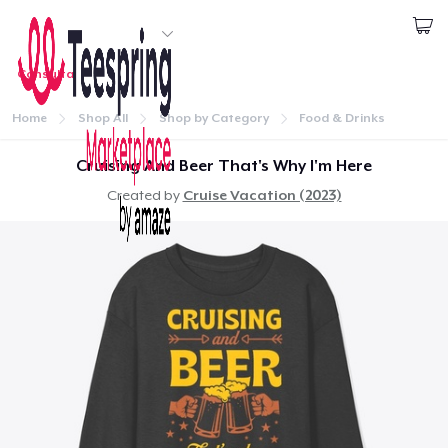
Inizia a Creare
Consulta
1
articolo aggiunto al
carrello
Effettua il Login
Vai al tuo carrello
Home
Shop All
Shop by Category
Food & Drinks
Qtà
Continua
Cruising And Beer That's Why I'm Here
Created by
Cruise Vacation (2023)
Procedi alla Pagina di Pagamento
Continua a Comprare
Menù
Tru Transfer Printed Classic Long Sleeve Tee
Effettua il Login
36,99 USD
Monitora il tuo ordine
Unisex Classic Pullover Hoodie
40,99 USD
Crea e vendi
Classic Crew Neck T-Shirt