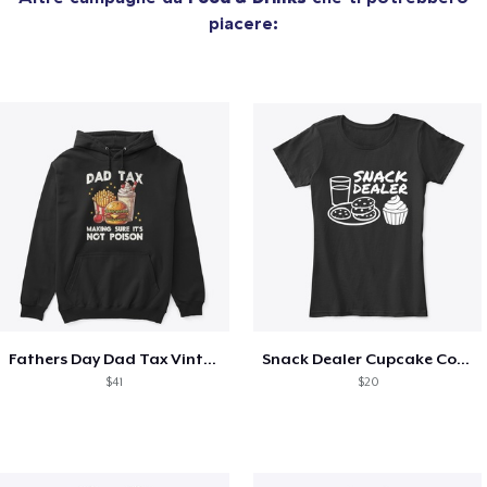
piacere:
Fathers Day Dad Tax Vintage Papa T-Shirt
Snack Dealer Cupcake Cookie and Milk
$41
$20