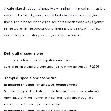
A cute blue dinosaur is happily swimming in the water. It has big
eyes and a friendly smile, and it looks like it's really enjoying
itself. The dinosaur has a red sail on its back that sways gently
in the water. In the background, there is a blue sky with a few
white clouds, creating a sunny day atmosphere.
Dettagli di spedizione
Tutti i prodotti vengono stampati su ordinazione.
Se effettui un ordine ora, sarà spedito il, o prima del
August 17, 2026
.
Tempi di spedizione standard
Estimated Shipping Timelines: US-bound orders
Si stima che gli ordini destinati agli Stati Uniti arriveranno entro 4-7
giorni lavorativi dal momento in cui l'ordine è stato prodotto e
consegnato al corriere per la consegna.
Estimated Shipping Timelines: EU-bound orders