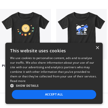
×
This website uses cookies
We use cookies to personalise content, ads and to analyse
our traffic. We also share information about your use of our
Planets toasting marshmallows
Dianousar design
site with our advertising and analytics partners who may
$22
$22
combine it with other information that you’ve provided to
them or that they’ve collected from your use of their services.
Read more
SHOW DETAILS
ACCEPT ALL
Report this product
STRICTLY NECESSARY
PERFORMANCE