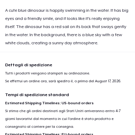
A cute blue dinosaur is happily swimming in the water. It has big
eyes and a friendly smile, and it looks like it's really enjoying
itself. The dinosaur has a red sail on its back that sways gently
in the water. In the background, there is a blue sky with a few
white clouds, creating a sunny day atmosphere.
Dettagli di spedizione
Tutti i prodotti vengono stampati su ordinazione.
Se effettui un ordine ora, sarà spedito il, o prima del
August 17, 2026
.
Tempi di spedizione standard
Estimated Shipping Timelines: US-bound orders
Si stima che gli ordini destinati agli Stati Uniti arriveranno entro 4-7
giorni lavorativi dal momento in cui l'ordine è stato prodotto e
consegnato al corriere per la consegna.
Estimated Shipping Timelines: EU-bound orders