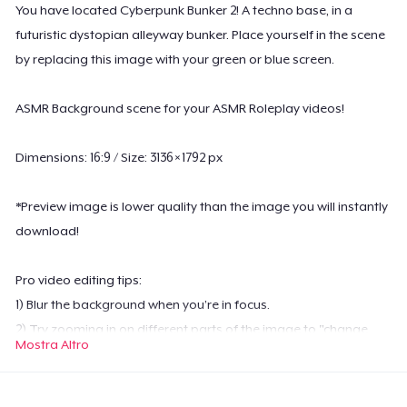
You have located Cyberpunk Bunker 2! A techno base, in a
futuristic dystopian alleyway bunker. Place yourself in the scene
by replacing this image with your green or blue screen.
ASMR Background scene for your ASMR Roleplay videos!
Dimensions: 16:9 / Size: 3136 × 1792 px
*Preview image is lower quality than the image you will instantly
download!
Pro video editing tips:
1) Blur the background when you’re in focus.
2) Try zooming in on different parts of the image to "change
Mostra Altro
angles" in your scenes.
Please do NOT share downloads with others, send them here to