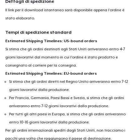
Dettagli di spedizione
buy their own.
Il link per il download istantaneo sarà disponibile appena l’ordine è
stato elaborato.
Attribution is appreciated: Link to this product or to this store in
your video description credits section. Thank You! :)
Tempi di spedizione standard
Estimated Shipping Timelines: US-bound orders
*Search terms: Cyberpunk, Sci Fi, Dystopian
Si stima che gli ordini destinati agli Stati Uniti arriveranno entro 4-7
giorni lavorativi dal momento in cui l'ordine è stato prodotto e
consegnato al corriere per la consegna.
Estimated Shipping Timelines: EU-bound orders
Si stima che gli ordini diretti nel Regno Unito arriveranno entro 7-12
giorni lavorativi dalla produzione.
Per Francia, Germania, Paesi Bassi e Svezia, si stima che gli ordini
arriveranno entro 7-12 giorni lavorativi dalla produzione.
Per tutti gli altri paesi in Europa, si stima che gli ordini arriveranno
entro 10-16 giorni lavorativi dalla produzione.
Per gli ordini internazionali spediti dagli Stati Uniti, non tracciamo i
pacchi una volta che raggiungono il paese di destinazione.