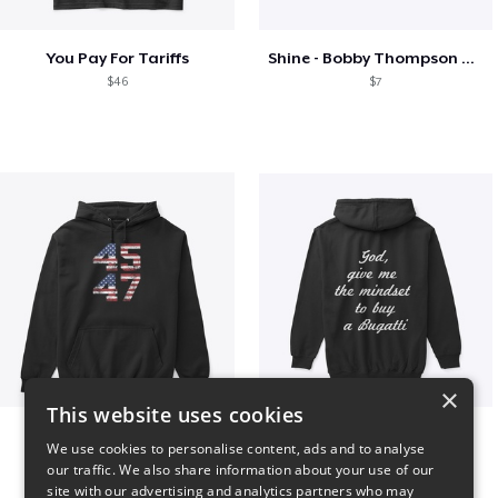
You Pay For Tariffs
Shine - Bobby Thompson Band Merch
$46
$7
×
This website uses cookies
Vintage 45-47 Design
B
We use cookies to personalise content, ads and to analyse
$40
$51
our traffic. We also share information about your use of our
site with our advertising and analytics partners who may