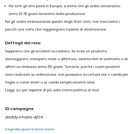
Per tutti gli altri paesi in Europa, si stima che gli ordini arriveranno
entro 10-16 giorni lavorativi dalla produzione.
Per gli ordini internazionali spediti dagli Stati Uniti, non tracciamo i
pacchi una volta che raggiungono il paese di destinazione.
Dettagli del reso
Sappiamo che gli incidenti accadono. Se ricevi un prodotto
danneggiato, stampato male o difettoso, saremo lieti di sostituirlo o di
offrirti un rimborso entro 30 giorni. Tuttavia, poiché i nostri prodotti
sono realizzati su ordinazione, non possiamo accettare resi o cambi per
taglie o colori errati o se cambi semplicemente idea.
Leggi
qui
per saperne di più sulla nostra politica di reso.
ID campagne
daddy-s-home-djt24
Segnala questa inserzione