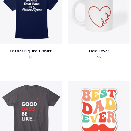
Father Figure T-shirt
Dad Love!
$16
$5