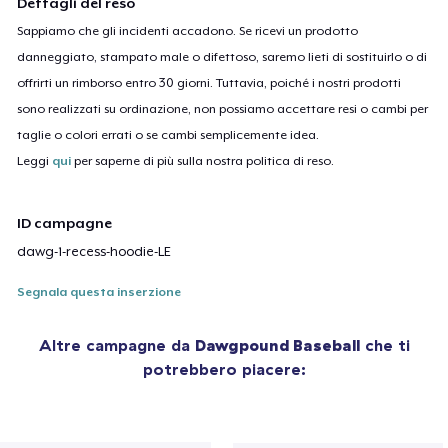
Dettagli del reso
Sappiamo che gli incidenti accadono. Se ricevi un prodotto
danneggiato, stampato male o difettoso, saremo lieti di sostituirlo o di
offrirti un rimborso entro 30 giorni. Tuttavia, poiché i nostri prodotti
sono realizzati su ordinazione, non possiamo accettare resi o cambi per
taglie o colori errati o se cambi semplicemente idea.
Leggi
qui
per saperne di più sulla nostra politica di reso.
ID campagne
dawg-1-recess-hoodie-LE
Segnala questa inserzione
Altre campagne da
Dawgpound Baseball
che ti
potrebbero piacere: