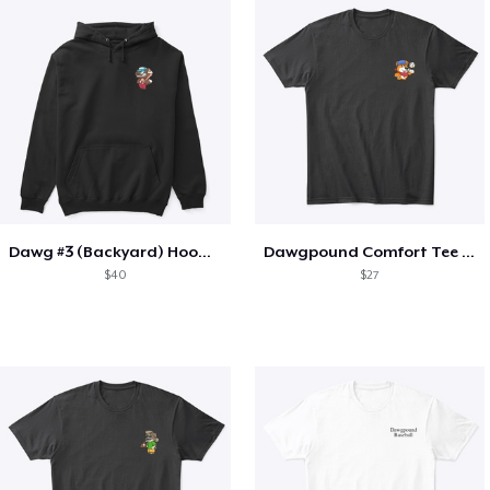
Dawg #3 (Backyard) Hoodie
Dawgpound Comfort Tee (Recess)
$40
$27